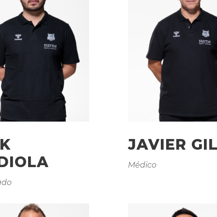
IK
JAVIER GI
DIOLA
Médico
ado