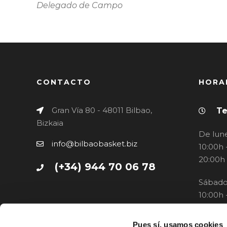
Delegado de Campo
CONTACTO
HORA
Gran Vía 80 - 48011 Bilbao,
Te
Bizkaia
De lune
info@bilbaobasket.biz
10:00h 
20:00h
(+34) 944 70 06 78
Sábado
10:00h 
Pues sí, usamos cookies