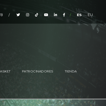
78
/
/
ES
EU
BASKET
PATROCINADORES
TIENDA