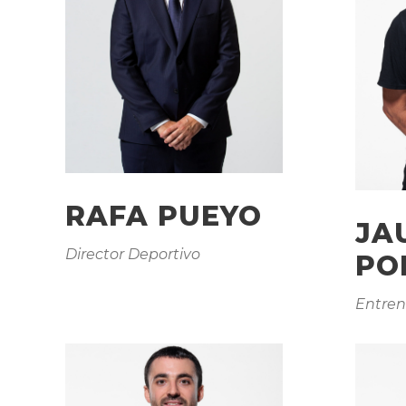
RAFA PUEYO
JA
Director Deportivo
PO
Entre