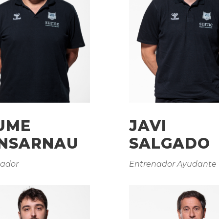
UME
JAVI
NSARNAU
SALGADO
nador
Entrenador Ayudante