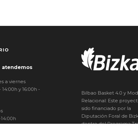
RIO
 atendemos
s a viernes
- 14:00h y 16:00h -
Bilbao Basket 4.0 y Mod
Relacional: Este proyec
sido financiado por la
s
Diputación Foral de Bizk
-14:00h
dentro del Programa Tra
Digital y Verde 2023.