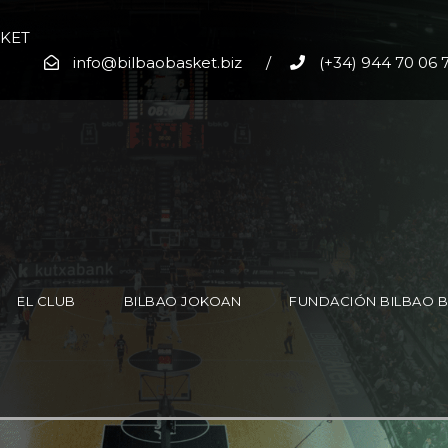
SKET
info@bilbaobasket.biz
/
(+34) 944 70 06 
EL CLUB
BILBAO JOKOAN
FUNDACIÓN BILBAO 