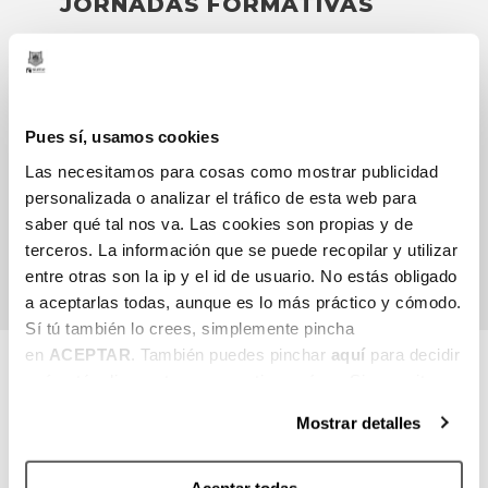
JORNADAS FORMATIVAS
Bilbao Basket se posiciona como un
elemento activo y fundamental en la
gestión del conocimiento, actuando como
Pues sí, usamos cookies
palanca educativa y facilitador del acceso y
Las necesitamos para cosas como mostrar publicidad
la difusión de la cultura vasca. Así, Bilbao
personalizada o analizar el tráfico de esta web para
Basket, transmite su know-how a clubes,
saber qué tal nos va. Las cookies son propias y de
entrenadores y a empresas, entre otros.
terceros. La información que se puede recopilar y utilizar
entre otras son la ip y el id de usuario. No estás obligado
a aceptarlas todas, aunque es lo más práctico y cómodo.
Sí tú también lo crees, simplemente pincha
en
ACEPTAR
. También puedes pinchar
aquí
para decidir
qué estás dispuesto a compartir y qué no. Si necesitas
ÁREA SOCIAL
más información, te la hemos dejado
aquí
.
Mostrar detalles