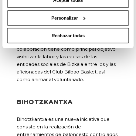
Aceptar todas
La integración y adaptación al medio social:
Personalizar
UN PARTIDO, UNA CAUSA
Rechazar todas
“Un partido una causa” es un proyecto en
colaboración tiene como principal objetivo
visibilizar la labor y las causas de las
entidades sociales de Bizkaia entre los y las
aficionadas del Club Bilbao Basket, así
como animar al voluntariado.
BIHOTZKANTXA
Bihotzkantxa es una nueva iniciativa que
consiste en la realización de
entrenamientos de baloncesto controlados