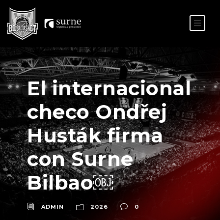
ES
EU
El internacional
checo Ondřej
Husták firma
con Surne
Bilbao￼
ADMIN
2026
0