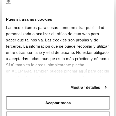
Opinión de la dirección deportiva
“Es un pivot joven que creemos que va a
Pues sí, usamos cookies
venir a Bilbao con mucha ambición por
Las necesitamos para cosas como mostrar publicidad
hacerlo bien. Sus cualidades físicas se
personalizada o analizar el tráfico de esta web para
adaptan perfectamente a nuestra filosofía
saber qué tal nos va. Las cookies son propias y de
defensiva. Es un pívot grande con capacidad
terceros. La información que se puede recopilar y utilizar
de intimidación que nos va a ayudar en el
entre otras son la ip y el id de usuario. No estás obligado
rebote. Tiene una virtud que no poseen ni
a aceptarlas todas, aunque es lo más práctico y cómodo.
Tryggvi ni Bastien, el lanzamiento de la línea
Sí tú también lo crees, simplemente pincha
de tres puntos. Es un jugador que corre muy
en
ACEPTAR
. También puedes pinchar
aquí
para decidir
bien la pista, muy móvil para su tamaño. Nos
qué estás dispuesto a compartir y qué no. Si necesitas
va a aportar intensidad y energía en todas
más información, te la hemos dejado
aquí
.
Mostrar detalles
las facetas del juego. Estamos deseando
poderle ayudar para que pueda encontrar
su mejor juego en Bilbao”.
Aceptar todas