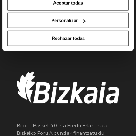
Atenditzen zaitugu
Aceptar todas
Astelehenetik ostiralera
Personalizar
10:00h - 14:00h y 16:00h- 20:00h
Larunbatak
Rechazar todas
10:00h -14:00h
Bilbao Basket 4.0 eta Eredu Erlazionala:
Bizkaiko Foru Aldundiak finantzatu du