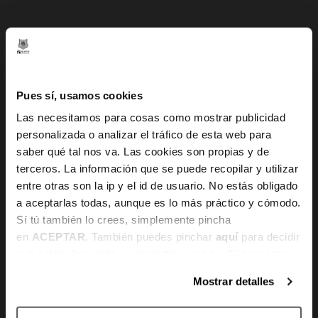
KONTAKTUA
Gran Vía 80 - 48011 Bilbao, Bizkaia
Pues sí, usamos cookies
info@bilbaobasket.biz
Las necesitamos para cosas como mostrar publicidad
personalizada o analizar el tráfico de esta web para
(+34) 944 70 06 78
saber qué tal nos va. Las cookies son propias y de
terceros. La información que se puede recopilar y utilizar
entre otras son la ip y el id de usuario. No estás obligado
a aceptarlas todas, aunque es lo más práctico y cómodo.
Sí tú también lo crees, simplemente pincha
en
ACEPTAR
. También puedes pinchar
aquí
para decidir
qué estás dispuesto a compartir y qué no. Si necesitas
más información, te la hemos dejado
aquí
.
ORDUTEGIA
Mostrar detalles