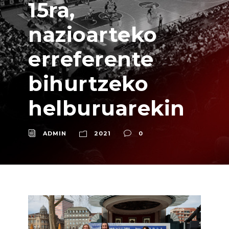
15ra,
nazioarteko
erreferente
bihurtzeko
helburuarekin
ADMIN
2021
0