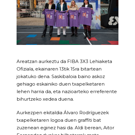
Areatzan aurkeztu da FIBA 3X3 Lehiaketa
Ofiziala, ekainaren 13tik 15ra bitartean
jokatuko dena. Saskibaloia baino askoz
gehiago eskainiko duen txapelketaren
lehen harria da, eta nazioarteko erreferente
bihurtzeko xedea duena.
Aurkezpen ekitaldia Álvaro Rodríguezek
txapelketaren logoa duen graffiti bat
zuzenean eginez hasi da. Aldi berean, Aitor