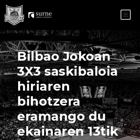
ES
EU
Bilbao Jokoan
3X3 saskibaloia
hiriaren
bihotzera
eramango du
ekainaren 13tik