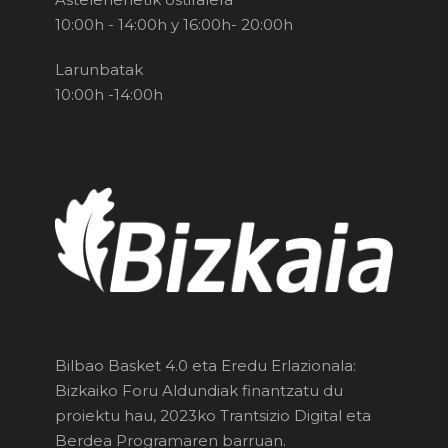
10:00h - 14:00h y 16:00h- 20:00h
Larunbatak
10:00h -14:00h
Bilbao Basket 4.0 eta Eredu Erlazionala:
Bizkaiko Foru Aldundiak finantzatu du
proiektu hau, 2023ko Trantsizio Digital eta
Berdea Programaren barruan.