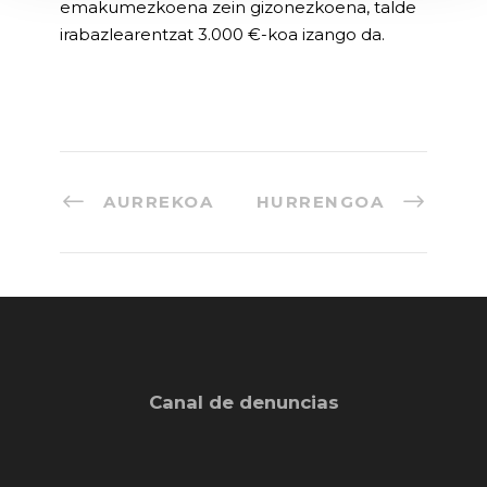
emakumezkoena zein gizonezkoena, talde
irabazlearentzat 3.000 €-koa izango da.
AURREKOA
HURRENGOA
Canal de denuncias