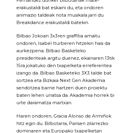
Fernandez dunker bilbotarrak mate-
erakustaldi bat eskaini du, eta ondoren
animazio taldeak nota musikala jarri du
Breakdance erakustaldi batekin.
Bilbao Jokoan 3x3ren graffitia amaitu
ondoren, Isabel Iturberen hitzekin hasi da
aurkezpena. Bilbao Basketeko
presidenteak argitu duenez, ekainaren 13tik
15ra jokatuko den txapelketa erreferentea
izango da. Bilbao Basketeko 3X3 talde bat
sortzea eta Bizkaia Next Gen Akademia
sendotzea barne hartzen duen proiektu
baten lehen urratsa da. Akademia horrek bi
urte daramatza martxan.
Haren ondoren, Gracia Alonso de Armiñok
hitz egin du. Bilbotarra, Parisen zilarrezko
dominaren eta Europako txapelketan