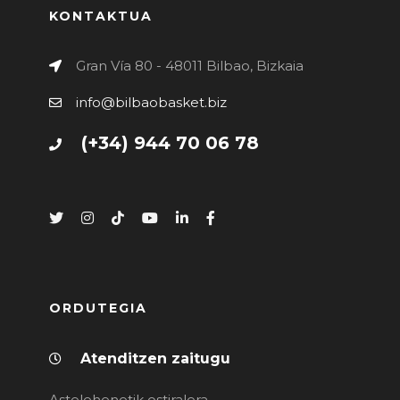
KONTAKTUA
Gran Vía 80 - 48011 Bilbao, Bizkaia
info@bilbaobasket.biz
(+34) 944 70 06 78
ORDUTEGIA
Atenditzen zaitugu
Astelehenetik ostiralera