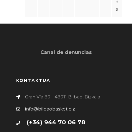
d
a
Canal de denuncias
KONTAKTUA
Gran Vía 80 - 48011 Bilbao, Bizkaia
info@bilbaobasket.biz
(+34) 944 70 06 78