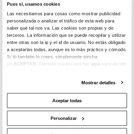
a
Pues sí, usamos cookies
d
Las necesitamos para cosas como mostrar publicidad
a
personalizada o analizar el tráfico de esta web para
saber qué tal nos va. Las cookies son propias y de
terceros. La información que se puede recopilar y utilizar
L
—
—
—
—
2
2
entre otras son la ip y el id de usuario. No estás obligado
ar
0
7
I
a aceptarlas todas, aunque es lo más práctico y cómodo.
e
–
–
n
Sí tú también lo crees, simplemente pincha
d
2
31
s
en
ACEPTAR
. También puedes pinchar
aquí
para decidir
o
4
J
c
qué estás dispuesto a compartir y qué no. Si necesitas
J
U
rí
más información, te la hemos dejado
aquí
.
U
L
b
Mostrar detalles
L
5
e
5
dí
t
Aceptar todas
dí
as
e
as
a
q
Personalizar
u
í