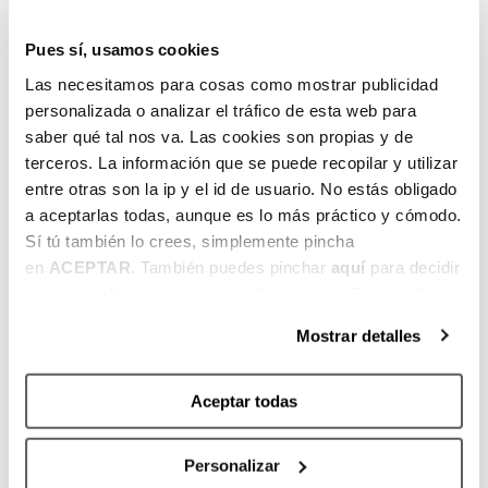
e
r
Pues sí, usamos cookies
r
a
Las necesitamos para cosas como mostrar publicidad
d
personalizada o analizar el tráfico de esta web para
saber qué tal nos va. Las cookies son propias y de
a
terceros. La información que se puede recopilar y utilizar
entre otras son la ip y el id de usuario. No estás obligado
L
—
—
—
—
2
2
a aceptarlas todas, aunque es lo más práctico y cómodo.
ar
0
7
I
Sí tú también lo crees, simplemente pincha
e
–
–
n
en
ACEPTAR
. También puedes pinchar
aquí
para decidir
d
2
31
s
qué estás dispuesto a compartir y qué no. Si necesitas
o
4
J
c
más información, te la hemos dejado
aquí
.
J
U
rí
Mostrar detalles
U
L
b
L
5
e
Aceptar todas
5
dí
t
dí
as
e
Personalizar
as
a