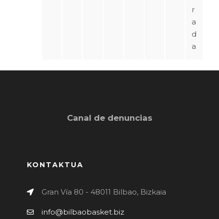
r
a
d
a
Canal de denuncias
KONTAKTUA
Gran Vía 80 - 48011 Bilbao, Bizkaia
info@bilbaobasket.biz