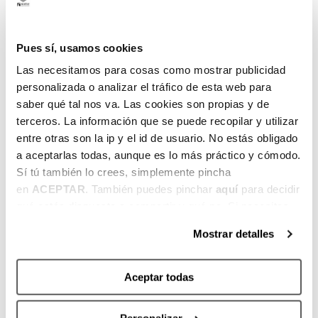
e
c
e
Pues sí, usamos cookies
r
r
Las necesitamos para cosas como mostrar publicidad
a
personalizada o analizar el tráfico de esta web para
d
saber qué tal nos va. Las cookies son propias y de
a
terceros. La información que se puede recopilar y utilizar
entre otras son la ip y el id de usuario. No estás obligado
a aceptarlas todas, aunque es lo más práctico y cómodo.
L
—
—
—
—
2
2
Sí tú también lo crees, simplemente pincha
ar
0
7
I
en
ACEPTAR
. También puedes pinchar
aquí
para decidir
e
–
–
n
qué estás dispuesto a compartir y qué no. Si necesitas
d
2
31
s
más información, te la hemos dejado
aquí
.
o
4
J
c
Mostrar detalles
J
U
rí
U
L
b
Aceptar todas
L
5
e
5
dí
t