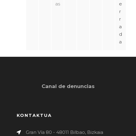
as
e
r
r
a
d
a
Canal de denuncias
KONTAKTUA
Gran Vía 80 - 48011 Bilbao, Bizkaia