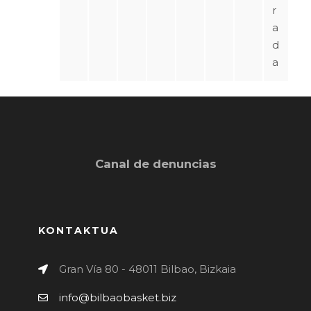
r
a
d
a
Canal de denuncias
KONTAKTUA
Gran Vía 80 - 48011 Bilbao, Bizkaia
info@bilbaobasket.biz