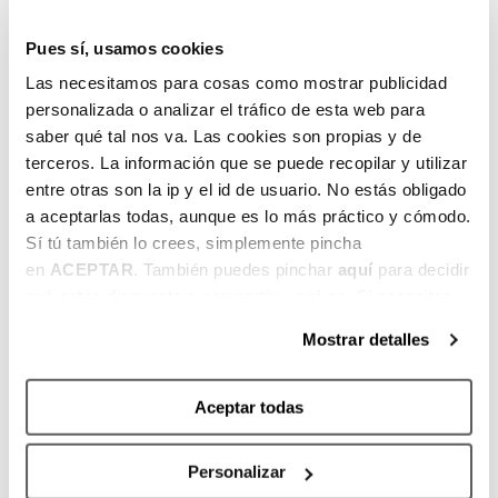
r
Pues sí, usamos cookies
r
a
Las necesitamos para cosas como mostrar publicidad
d
personalizada o analizar el tráfico de esta web para
a
saber qué tal nos va. Las cookies son propias y de
terceros. La información que se puede recopilar y utilizar
entre otras son la ip y el id de usuario. No estás obligado
L
—
—
—
—
2
2
a aceptarlas todas, aunque es lo más práctico y cómodo.
ar
0
7
I
Sí tú también lo crees, simplemente pincha
e
–
–
n
en
ACEPTAR
. También puedes pinchar
aquí
para decidir
d
2
31
s
qué estás dispuesto a compartir y qué no. Si necesitas
o
4
J
c
más información, te la hemos dejado
aquí
.
J
U
rí
Mostrar detalles
U
L
b
L
5
e
Aceptar todas
5
dí
t
dí
as
e
Personalizar
as
a