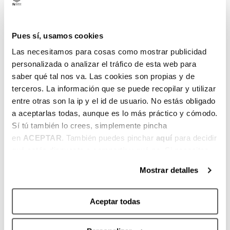
Golden States Stadium
Pues sí, usamos cookies
Las necesitamos para cosas como mostrar publicidad
personalizada o analizar el tráfico de esta web para
RESULTADOS
saber qué tal nos va. Las cookies son propias y de
terceros. La información que se puede recopilar y utilizar
EQUIPO
entre otras son la ip y el id de usuario. No estás obligado
a aceptarlas todas, aunque es lo más práctico y cómodo.
Sí tú también lo crees, simplemente pincha
Height
en
ACEPTAR
. También puedes pinchar
aquí
para decidir
qué estás dispuesto a compartir y qué no. Si necesitas
más información, te la hemos dejado
aquí
.
Mostrar detalles
HEIGHT
Aceptar todas
POSICIÓN
GOALS
ASSISTS
YELLOW C