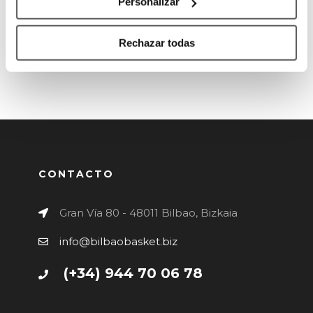
Personalizar
0
0
0
Rechazar todas
CONTACTO
Gran Vía 80 - 48011 Bilbao, Bizkaia
info@bilbaobasket.biz
(+34) 944 70 06 78