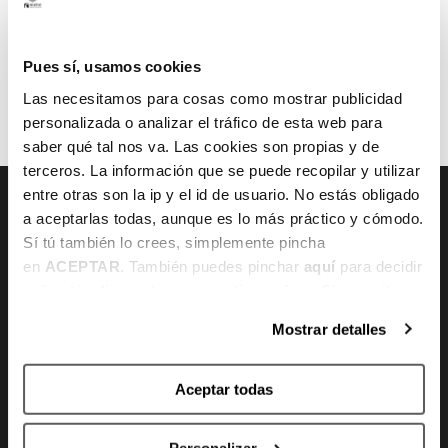
Pues sí, usamos cookies
1
2
3
4
Las necesitamos para cosas como mostrar publicidad
personalizada o analizar el tráfico de esta web para
saber qué tal nos va. Las cookies son propias y de
terceros. La información que se puede recopilar y utilizar
entre otras son la ip y el id de usuario. No estás obligado
a aceptarlas todas, aunque es lo más práctico y cómodo.
Sí tú también lo crees, simplemente pincha
CONTACTO
en
ACEPTAR
. También puedes pinchar
aquí
para decidir
qué estás dispuesto a compartir y qué no. Si necesitas
Gran Vía 80 - 48011 Bilbao, Bizkaia
más información, te la hemos dejado
aquí
.
Mostrar detalles
info@bilbaobasket.biz
(+34) 944 70 06 78
Aceptar todas
Personalizar