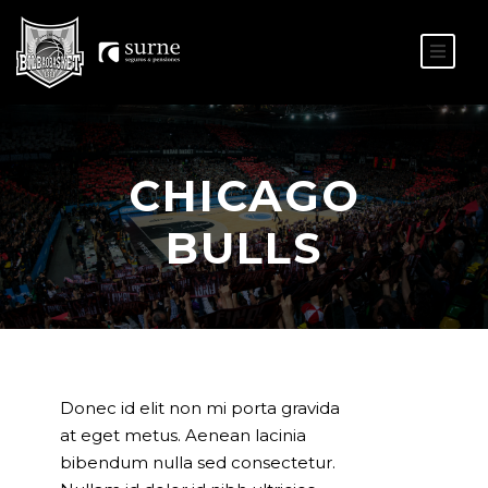
ES
EU
CHICAGO
BULLS
Donec id elit non mi porta gravida
at eget metus. Aenean lacinia
bibendum nulla sed consectetur.