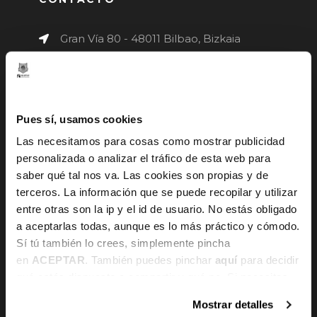
Gran Vía 80 - 48011 Bilbao, Bizkaia
info@bilbaobasket.biz
(+34) 944 70 06 78
Pues sí, usamos cookies
Las necesitamos para cosas como mostrar publicidad
personalizada o analizar el tráfico de esta web para
saber qué tal nos va. Las cookies son propias y de
terceros. La información que se puede recopilar y utilizar
entre otras son la ip y el id de usuario. No estás obligado
a aceptarlas todas, aunque es lo más práctico y cómodo.
Canal de denuncias
Sí tú también lo crees, simplemente pincha
en
ACEPTAR
. También puedes pinchar
aquí
para decidir
qué estás dispuesto a compartir y qué no. Si necesitas
más información, te la hemos dejado
aquí
.
HORARIO
Mostrar detalles