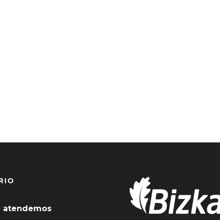
RIO
 atendemos