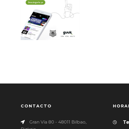
de 2021
Bilbao
Basket
2021
CONTACTO
HORA
Gran Vía 80 - 48011 Bilbao,
Te