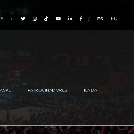
78
/
/
ES
EU
BASKET
PATROCINADORES
TIENDA