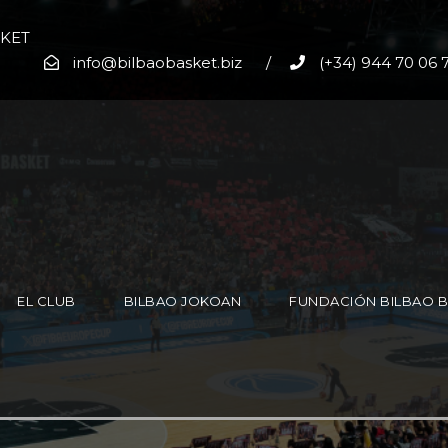
SKET
info@bilbaobasket.biz
/
(+34) 944 70 06 
EL CLUB
BILBAO JOKOAN
FUNDACIÓN BILBAO 