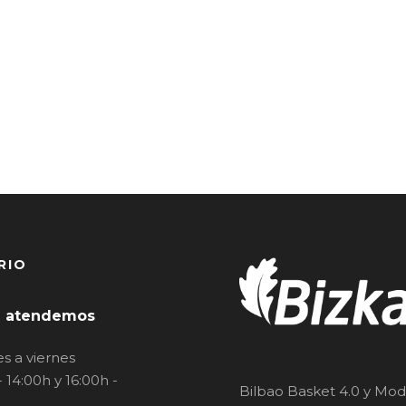
RIO
 atendemos
s a viernes
- 14:00h y 16:00h -
Bilbao Basket 4.0 y Mod