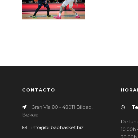
2026
CONTACTO
HORA
Gran Vía 80 - 48011 Bilbao,
Te
Bizkaia
De lune
info@bilbaobasket.biz
10:00h 
20:00h