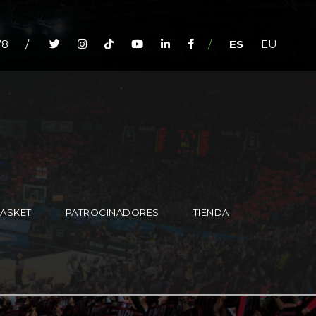
78
/
/
ES
EU
BASKET
PATROCINADORES
TIENDA