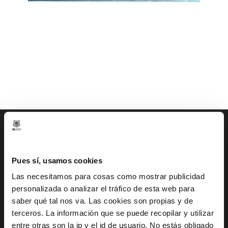
CONTACTO
Pues sí, usamos cookies
Las necesitamos para cosas como mostrar publicidad
Gran Vía 80 - 48011 Bilbao, Bizkaia
personalizada o analizar el tráfico de esta web para
info@bilbaobasket.biz
saber qué tal nos va. Las cookies son propias y de
terceros. La información que se puede recopilar y utilizar
(+34) 944 70 06 78
entre otras son la ip y el id de usuario. No estás obligado