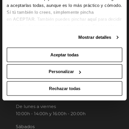
a aceptarlas todas, aunque es lo más práctico y cómodo.
Sí tú también lo crees, simplemente pincha
en
ACEPTAR
. También puedes pinchar
aquí
para decidir
qué estás dispuesto a compartir y qué no. Si necesitas
más información, te la hemos dejado
aquí
.
Mostrar detalles
Canal de denuncias
Aceptar todas
Personalizar
HORARIO
Rechazar todas
Te atendemos
De lunes a viernes
10:00h - 14:00h y 16:00h - 20:00h
Sábados