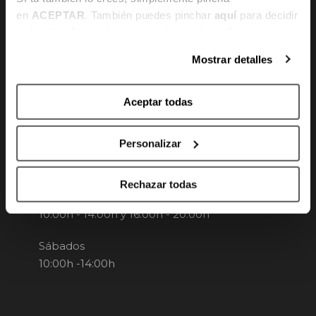
en
ACEPTAR
. También puedes pinchar
aquí
para decidir
qué estás dispuesto a compartir y qué no. Si necesitas
más información, te la hemos dejado
aquí
.
Canal de denuncias
Mostrar detalles
Aceptar todas
HORARIO
Personalizar
Te atendemos
Rechazar todas
De lunes a viernes
10:00h - 14:00h y 16:00h - 20:00h
Sábados
10:00h -14:00h