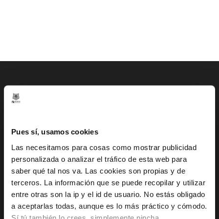
CONTACTO
Gran Vía 80 - 48011 Bilbao, Bizkaia
Pues sí, usamos cookies
info@bilbaobasket.biz
Las necesitamos para cosas como mostrar publicidad
personalizada o analizar el tráfico de esta web para
(+34) 944 70 06 78
saber qué tal nos va. Las cookies son propias y de
terceros. La información que se puede recopilar y utilizar
entre otras son la ip y el id de usuario. No estás obligado
a aceptarlas todas, aunque es lo más práctico y cómodo.
Sí tú también lo crees, simplemente pincha