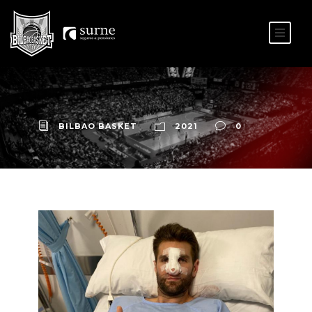
ES
EU
BILBAO BASKET
2021
0