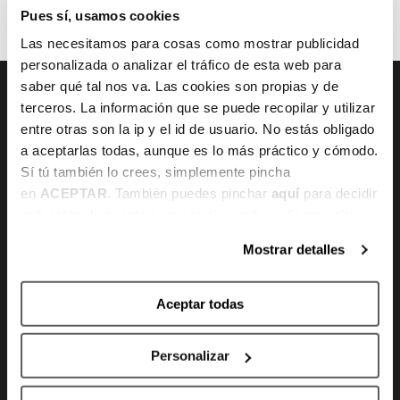
Pues sí, usamos cookies
Las necesitamos para cosas como mostrar publicidad
personalizada o analizar el tráfico de esta web para
saber qué tal nos va. Las cookies son propias y de
terceros. La información que se puede recopilar y utilizar
entre otras son la ip y el id de usuario. No estás obligado
CONTACTO
a aceptarlas todas, aunque es lo más práctico y cómodo.
Sí tú también lo crees, simplemente pincha
Gran Vía 80 - 48011 Bilbao, Bizkaia
en
ACEPTAR
. También puedes pinchar
aquí
para decidir
qué estás dispuesto a compartir y qué no. Si necesitas
info@bilbaobasket.biz
más información, te la hemos dejado
aquí
.
Mostrar detalles
(+34) 944 70 06 78
Aceptar todas
Personalizar