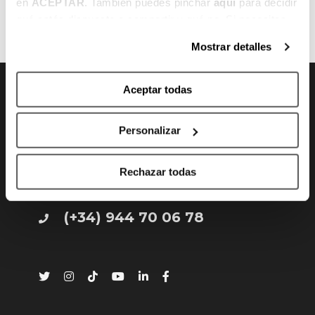
ANTERIOR
SIGUIENTE
en
ACEPTAR
. También puedes pinchar
aquí
para decidir
qué estás dispuesto a compartir y qué no. Si necesitas
más información, te la hemos dejado
aquí
.
Mostrar detalles
Aceptar todas
CONTACTO
Personalizar
Gran Vía 80 - 48011 Bilbao, Bizkaia
Rechazar todas
info@bilbaobasket.biz
(+34) 944 70 06 78