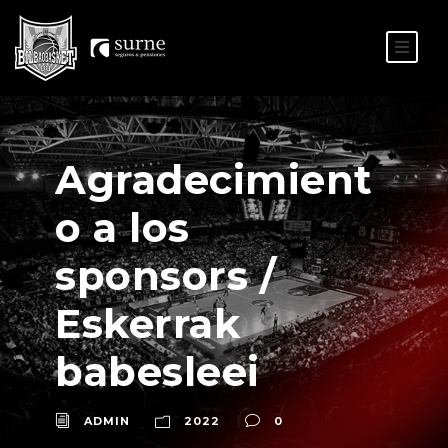
ES
EU
Agradecimient
o a los
sponsors /
Eskerrak
babesleei
ADMIN
2022
0