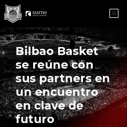
ES
EU
Bilbao Basket
se reúne con
sus partners en
un encuentro
en clave de
futuro