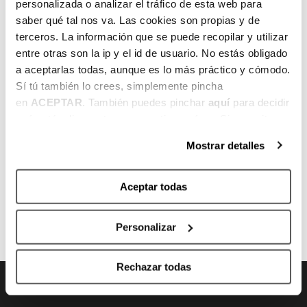
personalizada o analizar el tráfico de esta web para
representantes de Surne, Sidenor, IMQ,
saber qué tal nos va. Las cookies son propias y de
Euskaltax, Aixeder, Bilbao Centro, Agaleus,
terceros. La información que se puede recopilar y utilizar
Banco Mediolanum, Ubico Sports, Dinof,
entre otras son la ip y el id de usuario. No estás obligado
Media Attack, Lavazza, Ediciones Deusto,
a aceptarlas todas, aunque es lo más práctico y cómodo.
Flores de queso, Radio Popular, El Correo o
Sí tú también lo crees, simplemente pincha
DEIA.
en
ACEPTAR
. También puedes pinchar
aquí
para decidir
qué estás dispuesto a compartir y qué no. Si necesitas
más información, te la hemos dejado
aquí
.
Mostrar detalles
Aceptar todas
ANTERIOR
SIGUIENTE
Personalizar
Rechazar todas