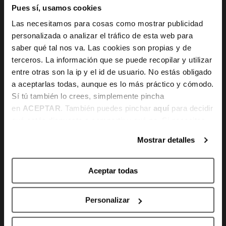
Pues sí, usamos cookies
Canal de denuncias
Las necesitamos para cosas como mostrar publicidad
personalizada o analizar el tráfico de esta web para
saber qué tal nos va. Las cookies son propias y de
HORARIO
terceros. La información que se puede recopilar y utilizar
entre otras son la ip y el id de usuario. No estás obligado
a aceptarlas todas, aunque es lo más práctico y cómodo.
Te atendemos
Sí tú también lo crees, simplemente pincha
en
ACEPTAR
. También puedes pinchar
aquí
para decidir
De lunes a viernes
qué estás dispuesto a compartir y qué no. Si necesitas
10:00h - 14:00h y 16:00h - 20:00h
más información, te la hemos dejado
aquí
.
Mostrar detalles
Sábados
10:00h -14:00h
Aceptar todas
Personalizar