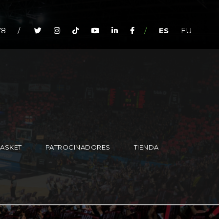
78
/
/
ES
EU
BASKET
PATROCINADORES
TIENDA