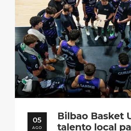
Bilbao Basket 
05
talento local p
AGO