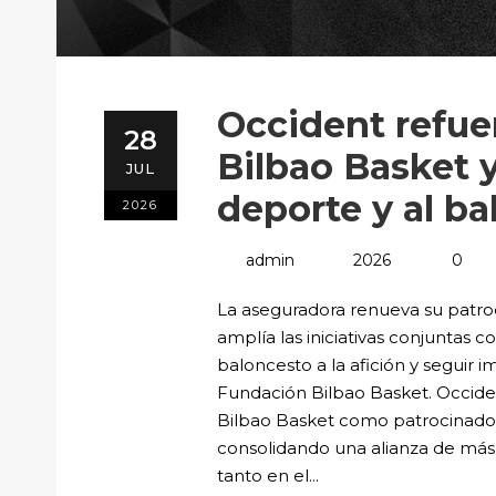
Occident refuer
28
Bilbao Basket y
JUL
deporte y al b
2026
admin
2026
0
La aseguradora renueva su patroc
amplía las iniciativas conjuntas 
baloncesto a la afición y seguir i
Fundación Bilbao Basket. Occid
Bilbao Basket como patrocinador 
consolidando una alianza de má
tanto en el...