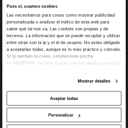
Pues sí, usamos cookies
Canal de denuncias
Las necesitamos para cosas como mostrar publicidad
personalizada o analizar el tráfico de esta web para
saber qué tal nos va. Las cookies son propias y de
terceros. La información que se puede recopilar y utilizar
HORARIO
entre otras son la ip y el id de usuario. No estás obligado
a aceptarlas todas, aunque es lo más práctico y cómodo.
Te atendemos
Sí tú también lo crees, simplemente pincha
en
ACEPTAR
. También puedes pinchar
aquí
para decidir
De lunes a viernes
qué estás dispuesto a compartir y qué no. Si necesitas
10:00h - 14:00h y 16:00h - 20:00h
más información, te la hemos dejado
aquí
.
Mostrar detalles
Sábados
10:00h -14:00h
Aceptar todas
Personalizar