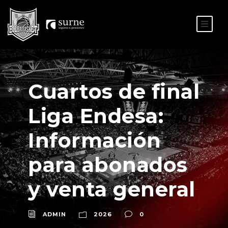
ES
EU
Cuartos de final
Liga Endesa:
Información
para abonados
y venta general
ADMIN
2026
0