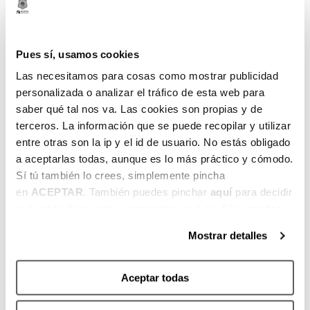
Instrucciones para realizar la activación o
compra a través de Bacantix:
Accede a
Bacantix
.
Pues sí, usamos cookies
Entra en tu área personal (parte
Las necesitamos para cosas como mostrar publicidad
personalizada o analizar el tráfico de esta web para
superior derecha), introduciendo tu
saber qué tal nos va. Las cookies son propias y de
correo electrónico y contraseña.
terceros. La información que se puede recopilar y utilizar
Dirígete al apartado “Mis reservas” para
entre otras son la ip y el id de usuario. No estás obligado
gestionar la compra y activar tu carnet.
a aceptarlas todas, aunque es lo más práctico y cómodo.
Sí tú también lo crees, simplemente pincha
en
ACEPTAR
. También puedes pinchar
aquí
para decidir
qué estás dispuesto a compartir y qué no. Si necesitas
más información, te la hemos dejado
aquí
.
Mostrar detalles
Aceptar todas