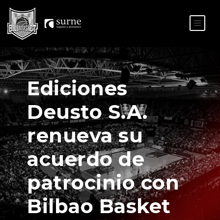
ES
EU
Ediciones
Deusto S.A.
renueva su
acuerdo de
patrocinio con
Bilbao Basket