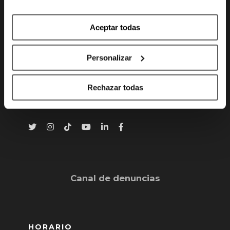
CONTACTO
Aceptar todas
Gran Vía 80 - 48011 Bilbao, Bizkaia
Personalizar
info@bilbaobasket.biz
(+34) 944 70 06 78
Rechazar todas
Canal de denuncias
HORARIO