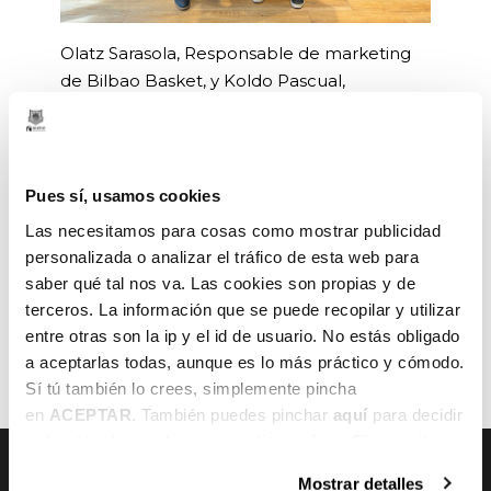
Olatz Sarasola, Responsable de marketing
de Bilbao Basket, y Koldo Pascual,
Consejero delegado de Ediciones Deusto,
sellaron la renovación en las oficinas del
Club situadas en Gran vía 80.
Pues sí, usamos cookies
Las necesitamos para cosas como mostrar publicidad
personalizada o analizar el tráfico de esta web para
saber qué tal nos va. Las cookies son propias y de
terceros. La información que se puede recopilar y utilizar
ANTERIOR
SIGUIENTE
entre otras son la ip y el id de usuario. No estás obligado
a aceptarlas todas, aunque es lo más práctico y cómodo.
Sí tú también lo crees, simplemente pincha
en
ACEPTAR
. También puedes pinchar
aquí
para decidir
qué estás dispuesto a compartir y qué no. Si necesitas
más información, te la hemos dejado
aquí
.
Mostrar detalles