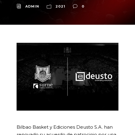
ADMIN
2021
0
Bilbao Basket y Ediciones Deusto S.A. han
renovado su acuerdo de patrocinio por una