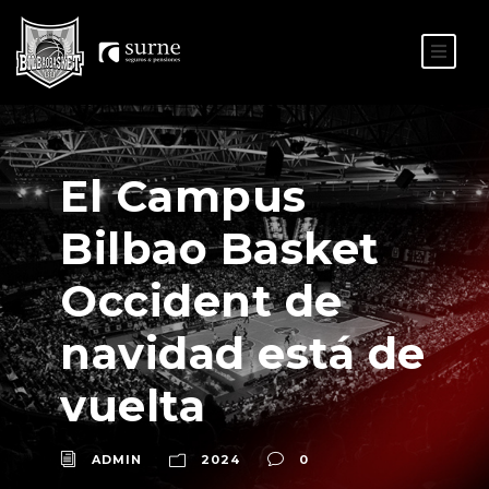
ES
EU
El Campus
Bilbao Basket
Occident de
navidad está de
vuelta
ADMIN
2024
0