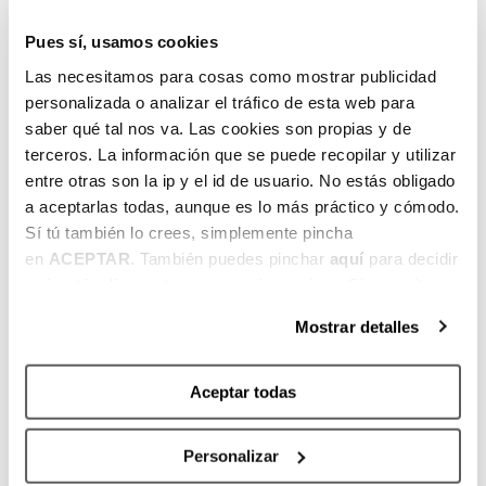
hermanos/as o más, se aplicará un 5% de
Pues sí, usamos cookies
descuento a partir del segundo hermano.
Las necesitamos para cosas como mostrar publicidad
Más de dos turnos
: Al inscribirte en dos o
personalizada o analizar el tráfico de esta web para
saber qué tal nos va. Las cookies son propias y de
más turnos, obtendrás un 5% de descuento
terceros. La información que se puede recopilar y utilizar
a partir de la segunda semana.
entre otras son la ip y el id de usuario. No estás obligado
DESCUENTOS ESPECIALES
a aceptarlas todas, aunque es lo más práctico y cómodo.
Sí tú también lo crees, simplemente pincha
Amigos Campus Bilbao Basket:
Si has
en
ACEPTAR
. También puedes pinchar
aquí
para decidir
estado inscrito en el Campus Bilbao Basket
qué estás dispuesto a compartir y qué no. Si necesitas
en los últimos dos años, puedes disfrutar de
más información, te la hemos dejado
aquí
.
Mostrar detalles
un 15% de descuento adicional, acumulable
a los descuentos de inscripción.
Aceptar todas
Socio/a Bilbao Basket:
Si eres socio/a de
Bilbao Basket, obtén un 10% de descuento
Personalizar
acumulable a los descuentos de inscripción.