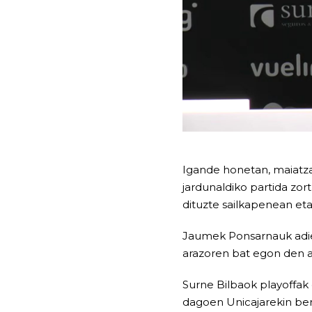
Igande honetan, maiatza
jardunaldiko partida zo
dituzte sailkapenean eta
Jaumek Ponsarnauk adiera
arazoren bat egon den a
Surne Bilbaok playoffak d
dagoen Unicajarekin berd