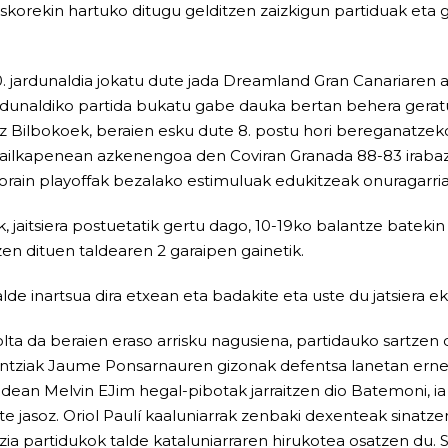
askorekin hartuko ditugu gelditzen zaizkigun partiduak eta
. jardunaldia jokatu dute jada Dreamland Gran Canariaren a
ardunaldiko partida bukatu gabe dauka bertan behera geratu
az Bilbokoek, beraien esku dute 8. postu hori bereganatzek
sailkapenean azkenengoa den Coviran Granada 88-83 irabaz
orain playoffak bezalako estimuluak edukitzeak onuragarria 
k, jaitsiera postuetatik gertu dago, 10-19ko balantze batek
zen dituen taldearen 2 garaipen gainetik.
de inartsua dira etxean eta badakite eta uste du jatsiera ek
ta da beraien eraso arrisku nagusiena, partidauko sartzen 
entziak Jaume Ponsarnauren gizonak defentsa lanetan erne 
aldean Melvin EJim hegal-pibotak jarraitzen dio Batemoni, ia
e jasoz. Oriol Paulí kaaluniarrak zenbaki dexenteak sinatzen
tzia partidukok talde kataluniarraren hirukotea osatzen du