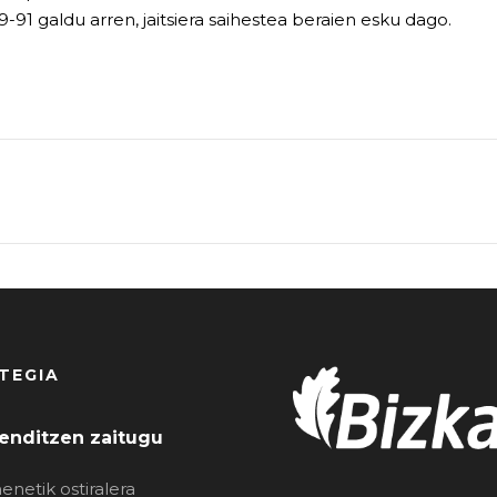
-91 galdu arren, jaitsiera saihestea beraien esku dago.
TEGIA
enditzen zaitugu
enetik ostiralera