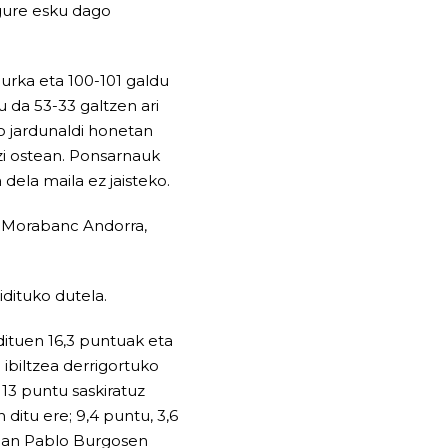
 gure esku dago
urka eta 100-101 galdu
 da 53-33 galtzen ari
o jardunaldi honetan
i ostean. Ponsarnauk
dela maila ez jaisteko.
in Morabanc Andorra,
idituko dutela.
dituen 16,3 puntuak eta
ibiltzea derrigortuko
 13 puntu saskiratuz
 ditu ere; 9,4 puntu, 3,6
. San Pablo Burgosen