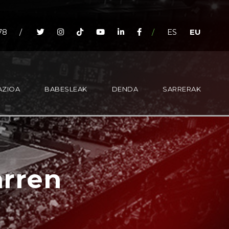
78
/
/
ES
EU
AZIOA
BABESLEAK
DENDA
SARRERAK
arren