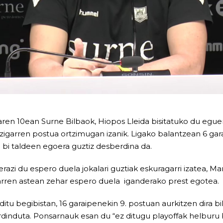
ren 10ean Surne Bilbaok, Hiopos Lleida bisitatuko du eguer
rtzigarren postua ortzimugan izanik. Ligako balantzean 6 g
 bi taldeen egoera guztiz desberdina da.
zi du espero duela jokalari guztiak eskuragarri izatea, Ma
rren astean zehar espero duela iganderako prest egotea.
itu begibistan, 16 garaipenekin 9. postuan aurkitzen dira bi
induta. Ponsarnauk esan du “ez ditugu playoffak helburu b