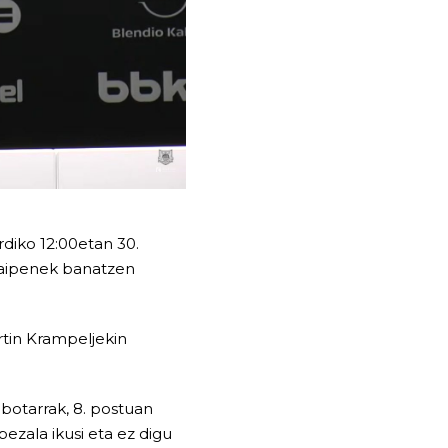
diko 12:00etan 30.
araipenek banatzen
rtin Krampeljekin
lbotarrak, 8. postuan
ezala ikusi eta ez digu