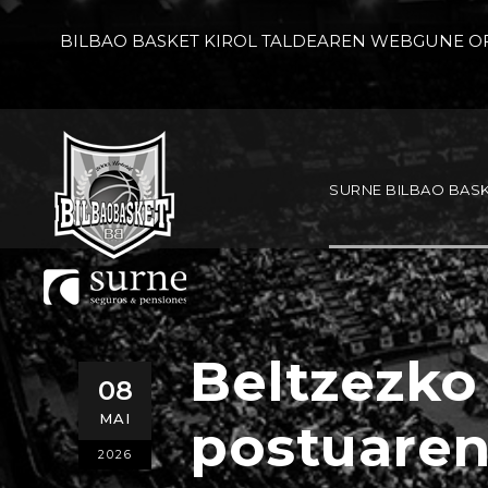
BILBAO BASKET KIROL TALDEAREN WEBGUNE OF
SURNE BILBAO BAS
Beltzezko
08
MAI
postuaren
2026