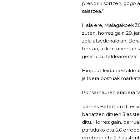
presiorik sortzen, gogo 
saiatzea.”.
Hala ere, Malagakoek 30
zuten, horrez gain 29. j
zela atsedenaldian. Ber
bertan, azken uneetan 
gehitu du taldearentzat 
Hiopos Lleida bestaldeti
jaitsiera postuak markat
Ponsarnauren arabera tal
James Batemon III eskol
banatzen dituen 3 asist
ditu. Horrez gain, barru
partiduko eta 5,6 errebot
errebote eta 2,7 asisten