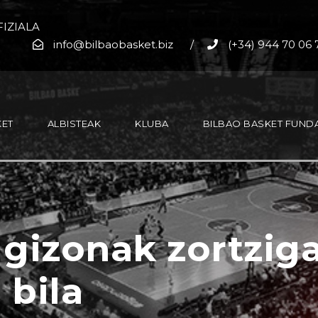
IZIALA
info@bilbaobasket.biz
/
(+34) 944 70 06 
KET
ALBISTEAK
KLUBA
BILBAO BASKET FUND
 gizonak zortzig
 bila