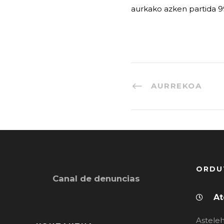
aurkako azken partida 99
AURREKOA
ORDU
Canal de denuncias
At
Asteleh