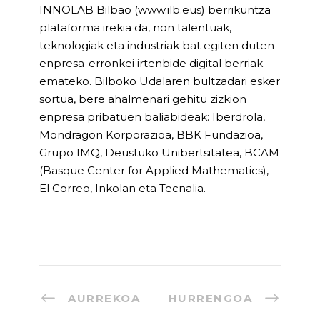
INNOLAB Bilbao (www.ilb.eus) berrikuntza
plataforma irekia da, non talentuak,
teknologiak eta industriak bat egiten duten
enpresa-erronkei irtenbide digital berriak
emateko. Bilboko Udalaren bultzadari esker
sortua, bere ahalmenari gehitu zizkion
enpresa pribatuen baliabideak: Iberdrola,
Mondragon Korporazioa, BBK Fundazioa,
Grupo IMQ, Deustuko Unibertsitatea, BCAM
(Basque Center for Applied Mathematics),
El Correo, Inkolan eta Tecnalia.
AURREKOA
HURRENGOA