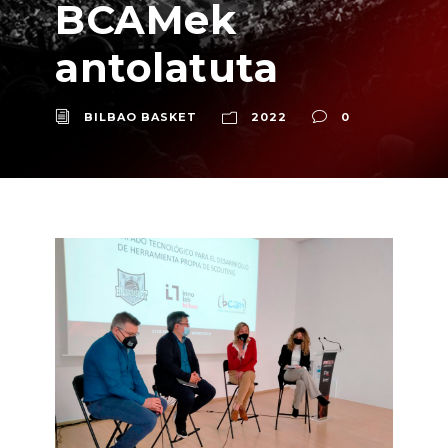
BCAMek
antolatuta
BILBAO BASKET
2022
0