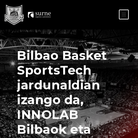
ES
EU
Bilbao Basket
SportsTech
jardunaldian
izango da,
INNOLAB
Bilbaok eta