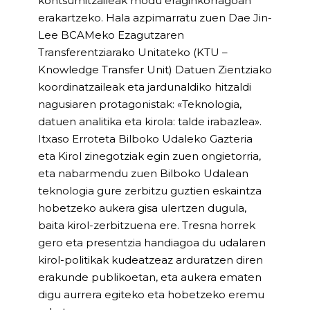
kontsumitzaileak modu eraginkorragoan
erakartzeko. Hala azpimarratu zuen Dae Jin-
Lee BCAMeko Ezagutzaren
Transferentziarako Unitateko (KTU –
Knowledge Transfer Unit) Datuen Zientziako
koordinatzaileak eta jardunaldiko hitzaldi
nagusiaren protagonistak: «Teknologia,
datuen analitika eta kirola: talde irabazlea».
Itxaso Erroteta Bilboko Udaleko Gazteria
eta Kirol zinegotziak egin zuen ongietorria,
eta nabarmendu zuen Bilboko Udalean
teknologia gure zerbitzu guztien eskaintza
hobetzeko aukera gisa ulertzen dugula,
baita kirol-zerbitzuena ere. Tresna horrek
gero eta presentzia handiagoa du udalaren
kirol-politikak kudeatzeaz arduratzen diren
erakunde publikoetan, eta aukera ematen
digu aurrera egiteko eta hobetzeko eremu