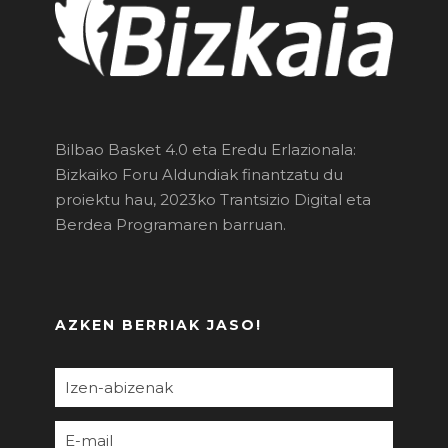
Bilbao Basket 4.0 eta Eredu Erlazionala:
Bizkaiko Foru Aldundiak finantzatu du
proiektu hau, 2023ko Trantsizio Digital eta
Berdea Programaren barruan.
AZKEN BERRIAK JASO!