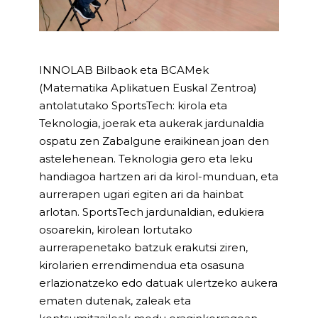
INNOLAB Bilbaok eta BCAMek
(Matematika Aplikatuen Euskal Zentroa)
antolatutako SportsTech: kirola eta
Teknologia, joerak eta aukerak jardunaldia
ospatu zen Zabalgune eraikinean joan den
astelehenean. Teknologia gero eta leku
handiagoa hartzen ari da kirol-munduan, eta
aurrerapen ugari egiten ari da hainbat
arlotan. SportsTech jardunaldian, edukiera
osoarekin, kirolean lortutako
aurrerapenetako batzuk erakutsi ziren,
kirolarien errendimendua eta osasuna
erlazionatzeko edo datuak ulertzeko aukera
ematen dutenak, zaleak eta