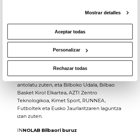
eta CTO den Guillermo Chavarrik
qué estás dispuesto a compartir y qué no. Si necesitas
entrenamendu pertsonalizatuari
más información, te la hemos dejado
aquí
.
Mostrar detalles
aplikatutako teknologiaren balioa
nabarmendu nahi izan du, esanez Adimen
Artifizialak entrenatzaile profesionalen
Aceptar todas
metodo zientifikoak interpretatzeko aukera
ematen duela, horiek erreplikatzeko eta
Personalizar
entrenamenduak indibidualizatzeko.
Rechazar todas
Jardunaldia INNOLAB Bilbaok eta BCAMek
(Matematika Aplikatuen Euskal Zentroa)
antolatu zuten, eta Bilboko Udala, Bilbao
Basket Kirol Elkartea, AZTI Zentro
Teknologikoa, Kimet Sport, RUNNEA,
Futboltek eta Eusko Jaurlaritzaren laguntza
izan zuten.
IN
NOLAB Bilbaori buruz