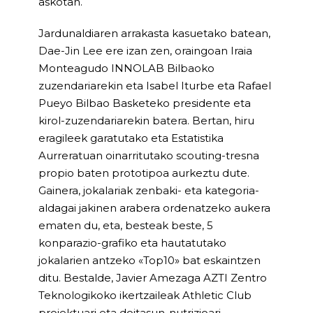
askotan.
Jardunaldiaren arrakasta kasuetako batean,
Dae-Jin Lee ere izan zen, oraingoan Iraia
Monteagudo INNOLAB Bilbaoko
zuzendariarekin eta Isabel Iturbe eta Rafael
Pueyo Bilbao Basketeko presidente eta
kirol-zuzendariarekin batera. Bertan, hiru
eragileek garatutako eta Estatistika
Aurreratuan oinarritutako scouting-tresna
propio baten prototipoa aurkeztu dute.
Gainera, jokalariak zenbaki- eta kategoria-
aldagai jakinen arabera ordenatzeko aukera
ematen du, eta, besteak beste, 5
konparazio-grafiko eta hautatutako
jokalarien antzeko «Top10» bat eskaintzen
ditu. Bestalde, Javier Amezaga AZTI Zentro
Teknologikoko ikertzaileak Athletic Club
proiektuari eta doitasun-nutrizioari