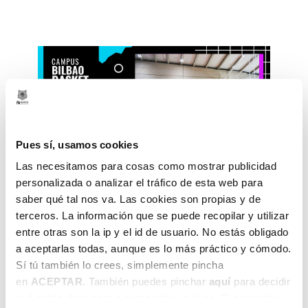
Pues sí, usamos cookies
Las necesitamos para cosas como mostrar publicidad
personalizada o analizar el tráfico de esta web para
saber qué tal nos va. Las cookies son propias y de
terceros. La información que se puede recopilar y utilizar
6 de maiatza de 2022
entre otras son la ip y el id de usuario. No estás obligado
Bilbao Basket
2022
a aceptarlas todas, aunque es lo más práctico y cómodo.
Sí tú también lo crees, simplemente pincha
en
ACEPTAR
. También puedes pinchar
aquí
para decidir
qué estás dispuesto a compartir y qué no. Si necesitas