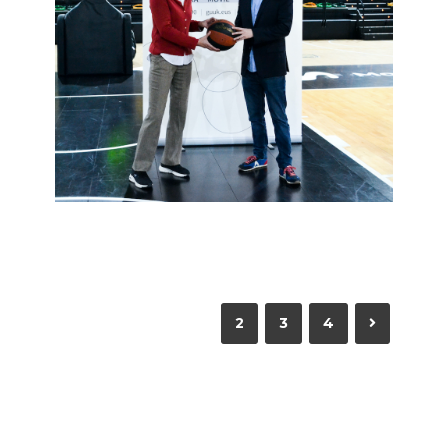
13 de apirila de 2022
Bilbao Basket
2022
1
2
3
4