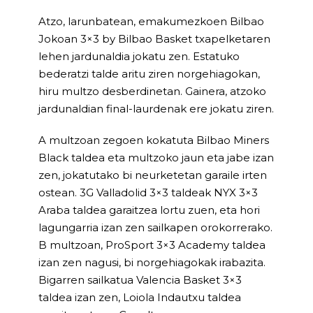
Atzo, larunbatean, emakumezkoen Bilbao
Jokoan 3×3 by Bilbao Basket txapelketaren
lehen jardunaldia jokatu zen. Estatuko
bederatzi talde aritu ziren norgehiagokan,
hiru multzo desberdinetan. Gainera, atzoko
jardunaldian final-laurdenak ere jokatu ziren.
A multzoan zegoen kokatuta Bilbao Miners
Black taldea eta multzoko jaun eta jabe izan
zen, jokatutako bi neurketetan garaile irten
ostean. 3G Valladolid 3×3 taldeak NYX 3×3
Araba taldea garaitzea lortu zuen, eta hori
lagungarria izan zen sailkapen orokorrerako.
B multzoan, ProSport 3×3 Academy taldea
izan zen nagusi, bi norgehiagokak irabazita.
Bigarren sailkatua Valencia Basket 3×3
taldea izan zen, Loiola Indautxu taldea