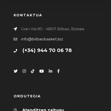
KONTAKTUA
Gran Vía 80 - 48011 Bilbao, Bizkaia
info@bilbaobasket.biz
(+34) 944 70 06 78
ORDUTEGIA
Atenditzen zaitugu