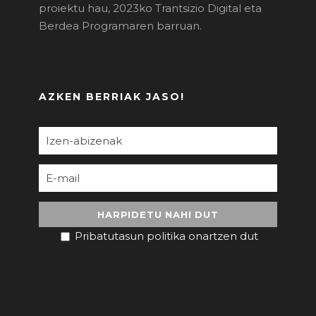
proiektu hau, 2023ko Trantsizio Digital eta
Berdea Programaren barruan.
AZKEN BERRIAK JASO!
Pribatutasun politika onartzen dut