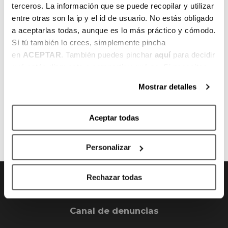
terceros. La información que se puede recopilar y utilizar
zehaztuta, honako hauek izango dira
entre otras son la ip y el id de usuario. No estás obligado
finalerdiak: Bilbao Miners Black-Ointxe! eta
a aceptarlas todas, aunque es lo más práctico y cómodo.
NYX 3×3 Araba-3G Valladolid 3×3.
Sí tú también lo crees, simplemente pincha
en
ACEPTAR
. También puedes pinchar
aquí
para decidir
qué estás dispuesto a compartir y qué no. Si necesitas
más información, te la hemos dejado
aquí
.
Mostrar detalles
AURREKOA
HURRENGOA
Aceptar todas
Personalizar
Rechazar todas
Canal de denuncias