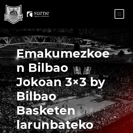
ES
EU
Emakumezkoe
n Bilbao
Jokoan 3×3 by
Bilbao
Basketen
larunbateko