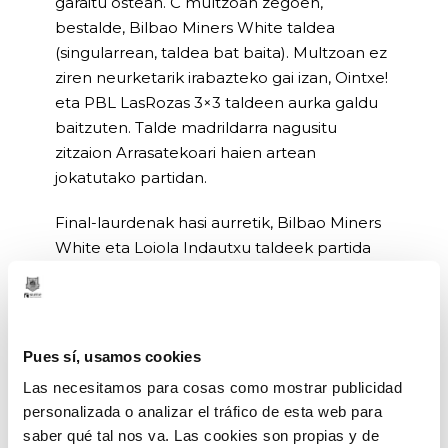
garaitu ostean. C multzoan zegoen,
bestalde, Bilbao Miners White taldea
(singularrean, taldea bat baita). Multzoan ez
ziren neurketarik irabazteko gai izan, Ointxe!
eta PBL LasRozas 3×3 taldeen aurka galdu
baitzuten. Talde madrildarra nagusitu
zitzaion Arrasatekoari haien artean
jokatutako partidan.
Final-laurdenak hasi aurretik, Bilbao Miners
White eta Loiola Indautxu taldeek partida
bat jokatu zuten beren artean, multzo-
faseko azken sailkatua nor zen erabakitzeko
eta zortzi taldeen artean sailkatuko zen
azken taldea zein izango zen jakiteko.
Pues sí, usamos cookies
Minerrek irabazi zuten eta, horri esker,
Las necesitamos para cosas como mostrar publicidad
Bilbao Miners Blacken aurka jokatzeko
personalizada o analizar el tráfico de esta web para
aukera izan zuten final-laurdenetan. Black
saber qué tal nos va. Las cookies son propias y de
taldea izan zen garaile. Gainerako partidak