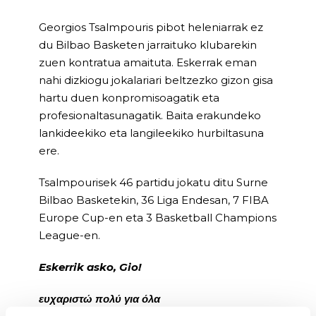
Georgios Tsalmpouris pibot heleniarrak ez
du Bilbao Basketen jarraituko klubarekin
zuen kontratua amaituta. Eskerrak eman
nahi dizkiogu jokalariari beltzezko gizon gisa
hartu duen konpromisoagatik eta
profesionaltasunagatik. Baita erakundeko
lankideekiko eta langileekiko hurbiltasuna
ere.
Tsalmpourisek 46 partidu jokatu ditu Surne
Bilbao Basketekin, 36 Liga Endesan, 7 FIBA
Europe Cup-en eta 3 Basketball Champions
League-en.
Eskerrik asko, Gio!
ευχαριστώ πολύ για όλα