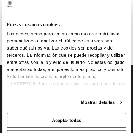
Pues sí, usamos cookies
Las necesitamos para cosas como mostrar publicidad
AURREKOA
HURRENGOA
personalizada o analizar el tráfico de esta web para
saber qué tal nos va. Las cookies son propias y de
terceros. La información que se puede recopilar y utilizar
entre otras son la ip y el id de usuario. No estás obligado
a aceptarlas todas, aunque es lo más práctico y cómodo.
Sí tú también lo crees, simplemente pincha
en
ACEPTAR
. También puedes pinchar
aquí
para decidir
qué estás dispuesto a compartir y qué no. Si necesitas
Canal de denuncias
más información, te la hemos dejado
aquí
.
Mostrar detalles
Aceptar todas
KONTAKTUA