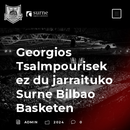
ES
EU
Georgios
Tsalmpourisek
ez du jarraituko
Surne Bilbao
Basketen
ADMIN
2024
0