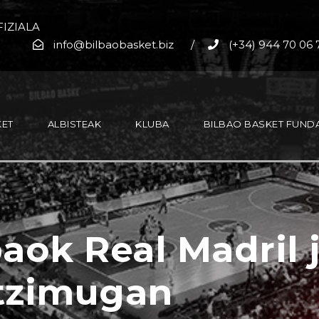
IZIALA
info@bilbaobasket.biz
/
(+34) 944 70 06 
KET
ALBISTEAK
KLUBA
BILBAO BASKET FUND
aok Real Madril 
tzimugan