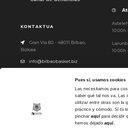
At
Asteleh
KONTAKTUA
10:00h 
Gran Vía 80 - 48011 Bilbao,
Larunb
Bizkaia
10:00h 
info@bilbaobasket.biz
(+34) 944 70 06 78
Pues sí, usamos cookies
Las necesitamos para cosa
saber qué tal nos va. Las 
utilizar entre otras son la
práctico y cómodo. Sí tú 
pinchar
aquí
para decidir 
hemos dejado
aquí
.