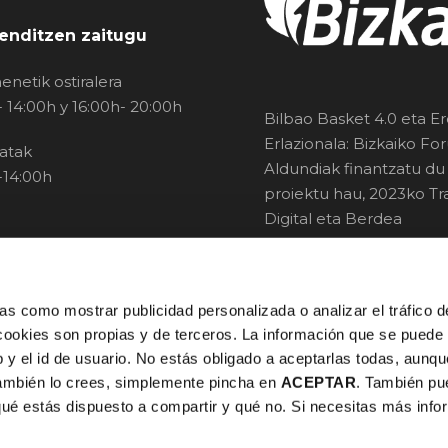
enditzen zaitugu
enetik ostiralera
- 14:00h y 16:00h- 20:00h
Bilbao Basket 4.0 eta E
Erlazionala: Bizkaiko Fo
atak
Aldundiak finantzatu du
-14:00h
proiektu hau, 2023ko Tra
Digital eta Berdea
Programaren barruan.
s como mostrar publicidad personalizada o analizar el tráfico 
cookies son propias y de terceros. La información que se puede 
 ip y el id de usuario. No estás obligado a aceptarlas todas, aunq
también lo crees, simplemente pincha en
ACEPTAR
. También p
qué estás dispuesto a compartir y qué no. Si necesitas más infor