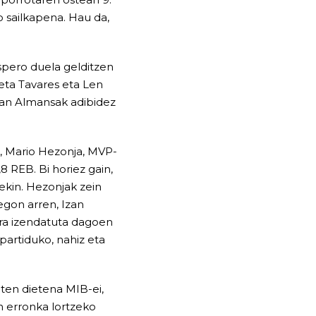
o sailkapena. Hau da,
espero duela gelditzen
 eta Tavares eta Len
zan Almansak adibidez
k, Mario Hezonja, MVP-
8 REB. Bi horiez gain,
ekin. Hezonjak zein
egon arren, Izan
ira izendatuta dagoen
partiduko, nahiz eta
iten dietena MIB-ei,
en erronka lortzeko