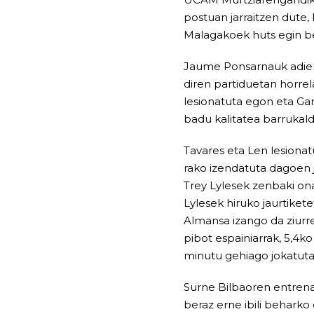
postuan jarraitzen dute,
Malagakoek huts egin be
Jaume Ponsarnauk adieraz
diren partiduetan horrela
lesionatuta egon eta Ga
badu kalitatea barruka
Tavares eta Len lesionat
rako izendatuta dagoen jo
Trey Lylesek zenbaki ona
Lylesek hiruko jaurtiket
Almansa izango da ziurr
pibot espainiarrak, 5,4k
minutu gehiago jokatuta
Surne Bilbaoren entrenat
beraz erne ibili beharko