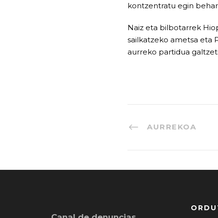
kontzentratu egin behark
Naiz eta bilbotarrek Hio
sailkatzeko ametsa eta 
aurreko partidua galtzet
AURREKOA
ORDU
Canal de denuncias