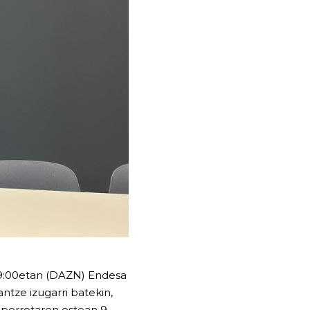
19:00etan (DAZN) Endesa
ntze izugarri batekin,
porrotaren ostean 9.