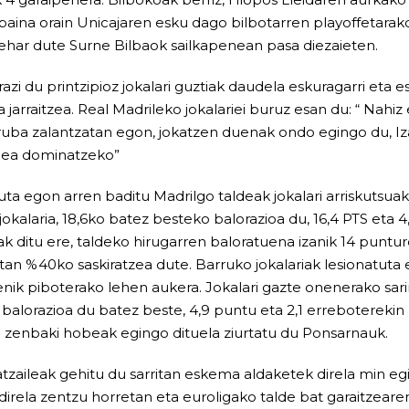
 baina orain Unicajaren esku dago bilbotarren playoffetarak
har dute Surne Bilbaok sailkapenean pasa diezaieten.
i du printzipioz jokalari guztiak daudela eskuragarri eta 
 jarraitzea. Real Madrileko jokalariei buruz esan du: “ Nahiz
ruba zalantzatan egon, jokatzen duenak ondo egingo du, I
ldea dominatzeko”
uta egon arren baditu Madrilgo taldeak jokalari arriskutsua
kalaria, 18,6ko batez besteko balorazioa du, 16,4 PTS eta 4,
k ditu ere, taldeko hirugarren baloratuena izanik 14 puntur
etan %40ko saskiratzea dute. Barruko jokalariak lesionatuta 
enik piboterako lehen aukera. Jokalari gazte onenerako sar
o balorazioa du batez beste, 4,9 puntu eta 2,1 erreboterekin 
 zenbaki hobeak egingo dituela ziurtatu du Ponsarnauk.
zaileak gehitu du sarritan eskema aldaketek direla min eg
 direla zentzu horretan eta euroligako talde bat garaitzear