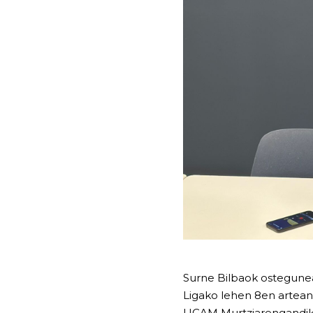
Surne Bilbaok ostegunea
Ligako lehen 8en artean 
UCAM Murtziarengandik 4