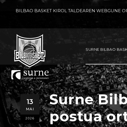
BILBAO BASKET KIROL TALDEAREN WEBGUNE OF
SURNE BILBAO BAS
Surne Bilb
13
MAI
postua or
2026