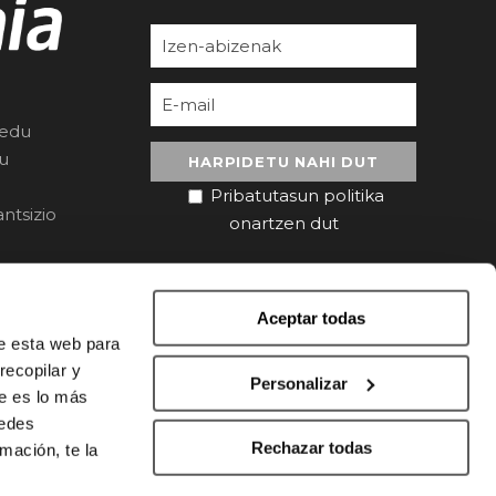
redu
ru
Pribatutasun politika
ntsizio
onartzen dut
Aceptar todas
de esta web para
recopilar y
Personalizar
ue es lo más
uedes
Rechazar todas
mación, te la