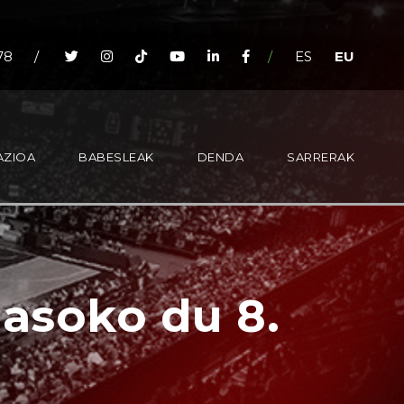
78
/
/
ES
EU
AZIOA
BABESLEAK
DENDA
SARRERAK
jasoko du 8.