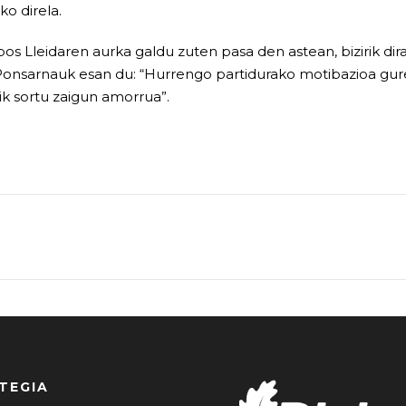
o direla.
pos Lleidaren aurka galdu zuten pasa den astean, bizirik di
Ponsarnauk esan du: “Hurrengo partidurako motibazioa gure
ik sortu zaigun amorrua”.
TEGIA