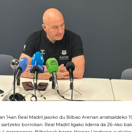
n 14an Real Madril jasoko du Bilbao Arenan arratsaldeko 
sartzeko borrokan. Real Madril ligako liderra da 26-4ko bala
 garaipenera. Bilbokoak berriz, Hiopos Lleidaren aurkako 