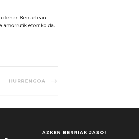
rau lehen 8en artean
 amorrutik etorriko da,
HURRENGOA
AZKEN BERRIAK JASO!