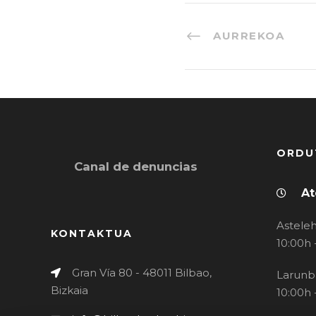
AURREKOA
ORDU
Canal de denuncias
At
Asteleh
KONTAKTUA
10:00h 
Gran Vía 80 - 48011 Bilbao,
Larunb
Bizkaia
10:00h 