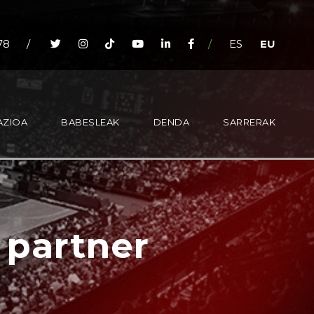
78
/
/
ES
EU
AZIOA
BABESLEAK
DENDA
SARRERAK
 partner