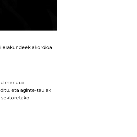
bi erakundeek akordioa
rendimendua
itu, eta aginte-taulak
n sektoretako