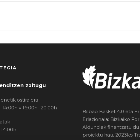
TEGIA
enditzen zaitugu
enetik ostiralera
- 14:00h y 16:00h- 20:00h
Bilbao Basket 4.0 eta E
Erlazionala: Bizkaiko Fo
atak
Aldundiak finantzatu du
-14:00h
proiektu hau, 2023ko Tra