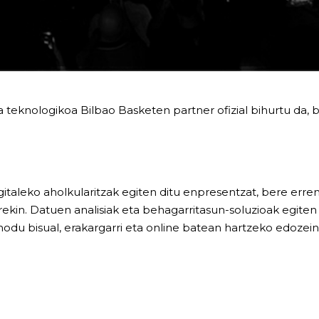
 teknologikoa Bilbao Basketen partner ofizial bihurtu da, 
gitaleko aholkularitzak egiten ditu enpresentzat, bere er
kin. Datuen analisiak eta behagarritasun-soluzioak egiten d
modu bisual, erakargarri eta online batean hartzeko edozei