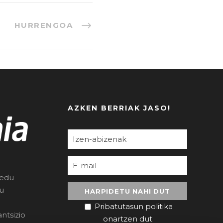
HURRENGOA
AZKEN BERRIAK JASO!
redu
ru
Pribatutasun politika
ntsizio
onartzen dut