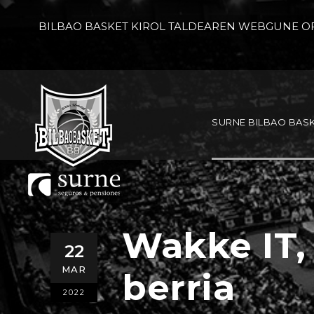
BILBAO BASKET KIROL TALDEAREN WEBGUNE OF
SURNE BILBAO BAS
Wakke IT,
22
MAR
berria
2022