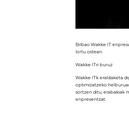
Bilbao Wakke IT enpresa
lortu ostean.
Wakke ITri buruz
Wakke ITk eraldaketa di
optimizatzeko helburuare
sortzen ditu, erabakiak 
enpresentzat.