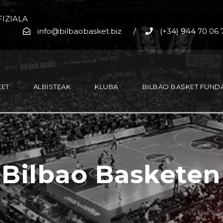
IZIALA
info@bilbaobasket.biz
/
(+34) 944 70 06 
KET
ALBISTEAK
KLUBA
BILBAO BASKET FUND
 Bilbao Basketen