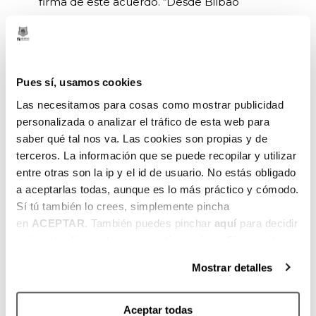
firma de este acuerdo. “Desde Bilbao
Basket queremos mostrar nuestra
satisfacción por la firma de este acuerdo
alcanzado con FDL, puesto que ambas
partes vivimos por y para deporte. Su
Pues sí, usamos cookies
material deportivo nos ayudará a llegar a dar
Las necesitamos para cosas como mostrar publicidad
el 100% en la cancha.
personalizada o analizar el tráfico de esta web para
saber qué tal nos va. Las cookies son propias y de
Tomás Cano, CEO de Fitness Deluxe, por su
terceros. La información que se puede recopilar y utilizar
parte, ha querido mostrar su satisfacción
entre otras son la ip y el id de usuario. No estás obligado
con la firma de este acuerdo “para FDL la
a aceptarlas todas, aunque es lo más práctico y cómodo.
firma de este acuerdo supone una alianza
Sí tú también lo crees, simplemente pincha
estratégica con un club de sólida trayectoria
en
ACEPTAR
. También puedes pinchar
aquí
para decidir
profesional y siempre fiel a los valores del
qué estás dispuesto a compartir y qué no. Si necesitas
deporte. Se trata de una apuesta decidida
más información, te la hemos dejado
aquí
.
por los valores que el deporte genera y que
Mostrar detalles
además transmite el club: desarrollo
personal y social, afán de superación,
Aceptar todas
perseverancia y trabajo en equipo. Valores