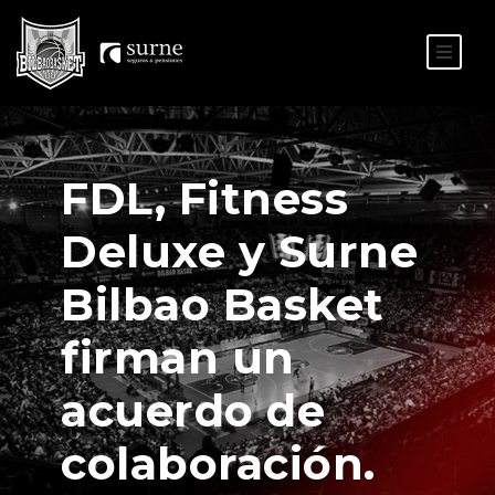
ES
EU
FDL, Fitness
Deluxe y Surne
Bilbao Basket
firman un
acuerdo de
colaboración.