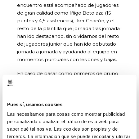
encuentro está acompañado de jugadores
de gran calidad como Iñigo Betolaza (15
puntos y 4,5 asistencias), Iker Chacón, y el
resto de la plantilla que jornada tras jornada
han ido destacando, sin olvidarnos del resto
de jugadores junior que han ido debutado
jornada a jornada y ayudando al equipo en
momentos puntuales con lesiones y bajas.
En caso de pasar como primeros de grupo
el Bilbao Basket jugaría la fase de ascenso
de la Liga EBA. La fase de ascenso consiste
en cuatro grupos de cuatro equipos en los
que se juega una liguilla de tres partidos y el
Pues sí, usamos cookies
primer clasificado de cada grupo asciende
Las necesitamos para cosas como mostrar publicidad
directamente a LEB Plata. Entre los
personalizada o analizar el tráfico de esta web para
segundos clasificados de esos cuatro grupos
saber qué tal nos va. Las cookies son propias y de
se juegan dos partidos y los dos equipos que
terceros. La información que se puede recopilar y utilizar