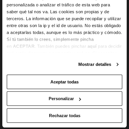
personalizada o analizar el tráfico de esta web para
CONTACTO
saber qué tal nos va. Las cookies son propias y de
terceros. La información que se puede recopilar y utilizar
Gran Vía 80 - 48011 Bilbao, Bizkaia
entre otras son la ip y el id de usuario. No estás obligado
a aceptarlas todas, aunque es lo más práctico y cómodo.
info@bilbaobasket.biz
Sí tú también lo crees, simplemente pincha
en
ACEPTAR
. También puedes pinchar
aquí
para decidir
(+34) 944 70 06 78
qué estás dispuesto a compartir y qué no. Si necesitas
más información, te la hemos dejado
aquí
.
Mostrar detalles
Aceptar todas
Personalizar
Canal de denuncias
Rechazar todas