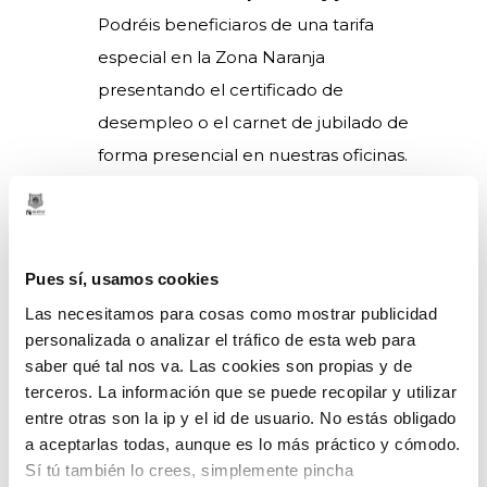
Podréis beneficiaros de una tarifa
especial en la Zona Naranja
presentando el certificado de
desempleo o el carnet de jubilado de
forma presencial en nuestras oficinas.
Abono Familiar:
Condiciones
ventajosas diseñadas para que disfrutéis
del mejor baloncesto en familia.
Pues sí, usamos cookies
Grada de animación:
Ubicada en el
Las necesitamos para cosas como mostrar publicidad
sector 104 del Bilbao Arena, esta grada
personalizada o analizar el tráfico de esta web para
está orientada a aquellos que deseéis
saber qué tal nos va. Las cookies son propias y de
animar al equipo de forma
terceros. La información que se puede recopilar y utilizar
incondicional. Para formar parte de ella
entre otras son la ip y el id de usuario. No estás obligado
a aceptarlas todas, aunque es lo más práctico y cómodo.
es necesario firmar el compromiso de
Sí tú también lo crees, simplemente pincha
animación correspondiente.