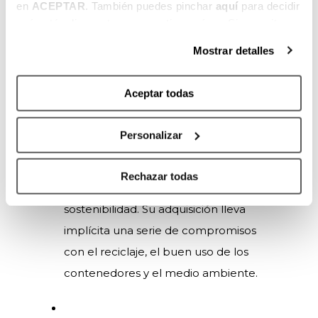
en
ACEPTAR
. También puedes pinchar
aquí
para decidir
Harmaila Zirkularra:
Gracias a la
qué estás dispuesto a compartir y qué no. Si necesitas
Diputación Foral de Bizkaia en
más información, te la hemos dejado
aquí
.
Mostrar detalles
colaboración con Garbiker, lanzamos
un nuevo tipo de abono a un precio
Aceptar todas
super económico (145€). Esta oferta es
exclusiva en las dos filas superiores del
Personalizar
pabellón (Anillo 4) y se trata de un
abono pensado para aficionados que
Rechazar todas
muestran su compromiso diario con la
sostenibilidad. Su adquisición lleva
implícita una serie de compromisos
con el reciclaje, el buen uso de los
contenedores y el medio ambiente.