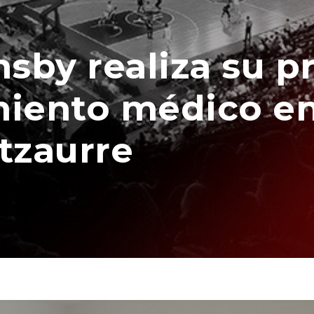
nsby realiza su p
iento médico en 
tzaurre