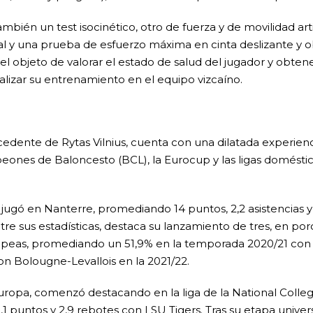
bién un test isocinético, otro de fuerza y de movilidad art
l y una prueba de esfuerzo máxima en cinta deslizante y 
 el objeto de valorar el estado de salud del jugador y obten
ualizar su entrenamiento en el equipo vizcaíno.
edente de Rytas Vilnius, cuenta con una dilatada experienc
eones de Baloncesto (BCL), la Eurocup y las ligas doméstic
jugó en Nanterre, promediando 14 puntos, 2,2 asistencias y
tre sus estadísticas, destaca su lanzamiento de tres, en po
uropeas, promediando un 51,9% en la temporada 2020/21 co
n Bolougne-Levallois en la 2021/22.
Europa, comenzó destacando en la liga de la National Collegi
puntos y 2,9 rebotes con LSU Tigers. Tras su etapa universit