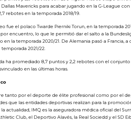
allas Mavericks para acabar jugando en la G-League con
2,7 rebotes en la temporada 2018/19.
 fue el polaco Twarde Pierniki Torun, en la temporada 2019
or encuentro, lo que le permitió dar el salto a la Bundesliga
do en la temporada 2020/21. De Alemania pasó a Francia, a 
a temporada 2021/22.
 ha promediado 8,7 puntos y 2,2 rebotes con el conjunto li
vinculado en las últimas horas.
sco
 tanto por el deporte de élite profesional como por el d
des que las entidades deportivas realizan para la promoción
 la actualidad, IMQ es la aseguradora médica oficial del Sur
hletic Club, el Deportivo Alavés, la Real Sociedd y el SD Ei