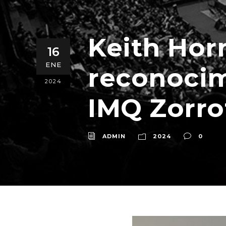
Keith Hor
16
ENE
reconocim
2024
IMQ Zorro
ADMIN
2024
0