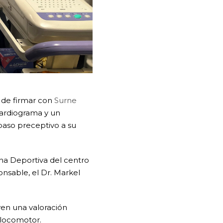
a de firmar con
Surne
cardiograma y un
paso preceptivo a su
na Deportiva del centro
onsable, el Dr. Markel
yen una valoración
o locomotor.