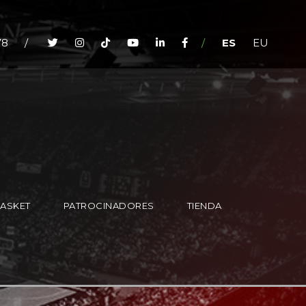
78
/
/
ES
EU
BASKET
PATROCINADORES
TIENDA