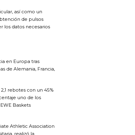
icular, así como un
obtención de pulsos
er los datos necesarios
ia en Europa tras
as de Alemania, Francia,
 2,1 rebotes con un 45%
rcentaje uno de los
n EWE Baskets
ate Athletic Association
aria, realizó la