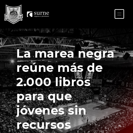
ES
EU
La marea negra
reúne más de
2.000 libros
para que
jóvenes sin
recursos