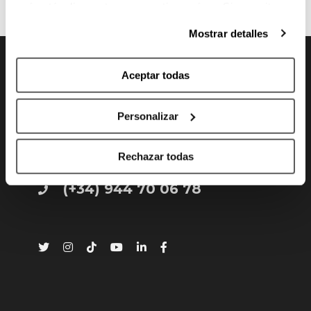
qué estás dispuesto a compartir y qué no. Si necesitas
más información, te la hemos dejado
aquí
.
Mostrar detalles
Aceptar todas
CONTACTO
Personalizar
Gran Vía 80 - 48011 Bilbao, Bizkaia
Rechazar todas
info@bilbaobasket.biz
(+34) 944 70 06 78