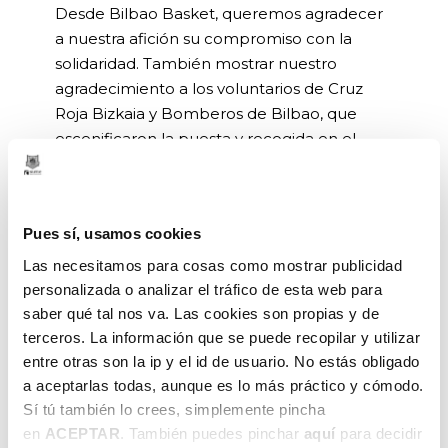
Desde Bilbao Basket, queremos agradecer
a nuestra afición su compromiso con la
solidaridad. También mostrar nuestro
agradecimiento a los voluntarios de Cruz
Roja Bizkaia y Bomberos de Bilbao, que
escenificaron la puesta y recogida en el
descanso. Gracias a todos muchos jóvenes
abrirán un regalo y pasarán unas horas
pegados a un libro esta navidad.
Pues sí, usamos cookies
Eskerrik asko, bihotzez
Las necesitamos para cosas como mostrar publicidad
personalizada o analizar el tráfico de esta web para
saber qué tal nos va. Las cookies son propias y de
terceros. La información que se puede recopilar y utilizar
entre otras son la ip y el id de usuario. No estás obligado
a aceptarlas todas, aunque es lo más práctico y cómodo.
Sí tú también lo crees, simplemente pincha
ANTERIOR
SIGUIENTE
en
ACEPTAR
. También puedes pinchar
aquí
para decidir