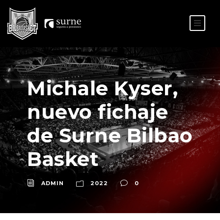
ES
EU
Michale Kyser,
nuevo fichaje
de Surne Bilbao
Basket
ADMIN
2022
0