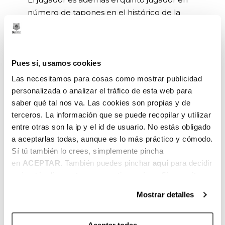
número de tapones en el histórico de la
BCL, con 46 chapas.
Opinión de Rafa Pueyo, Director deportivo
de Surne Bilbao Basket
Pues sí, usamos cookies
Las necesitamos para cosas como mostrar publicidad
“Ha ayudado a Hapoel Holon a conseguir
personalizada o analizar el tráfico de esta web para
dos grandes éxitos. La clasificación para la
saber qué tal nos va. Las cookies son propias y de
Final Four de la Champions League y, sobre
terceros. La información que se puede recopilar y utilizar
todo, la consecución del título de liga en
entre otras son la ip y el id de usuario. No estás obligado
Israel. Eso habla muy bien de su mentalidad
a aceptarlas todas, aunque es lo más práctico y cómodo.
y de su ambición. Como jugador destacaría
Sí tú también lo crees, simplemente pincha
su movilidad, su velocidad, su gran
en
ACEPTAR
. También puedes pinchar
aquí
para decidir
capacidad de salto, que le ayuda en ataque
qué estás dispuesto a compartir y qué no. Si necesitas
a jugar por encima del aro, a ser peligroso
más información, te la hemos dejado
aquí
.
Mostrar detalles
en situaciones de Pick&roll y a intimidar a
nivel defensivo. Con él y con Jeff Withey
hacemos una buena pareja interior. Son
Aceptar todas