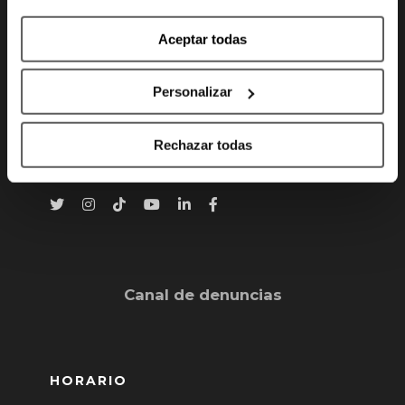
Aceptar todas
Gran Vía 80 - 48011 Bilbao, Bizkaia
info@bilbaobasket.biz
Personalizar
(+34) 944 70 06 78
Rechazar todas
Canal de denuncias
HORARIO