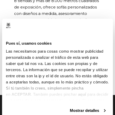
8 tiendas y más de 8.000 metros cuadrados
de exposición, ofrece sofás personalizados
con diseños a medida, asesoramiento
experto y un servicio integral que incluye
transporte, montaje y retirada del sofá
antiguo.
Pues sí, usamos cookies
Las necesitamos para cosas como mostrar publicidad
personalizada o analizar el tráfico de esta web para
saber qué tal nos va. Las cookies son propias y de
terceros. La información que se puede recopilar y utilizar
ANTERIOR
SIGUIENTE
entre otras son la ip y el id de usuario. No estás obligado
a aceptarlas todas, aunque es lo más práctico y cómodo.
Sí tú también lo crees, simplemente pincha
en
ACEPTAR
. También puedes pinchar
aquí
para decidir
qué estás dispuesto a compartir y qué no. Si necesitas
más información, te la hemos dejado
aquí
.
Mostrar detalles
CONTACTO