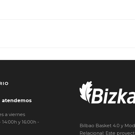
RIO
 atendemos
s a viernes
- 14:00h y 16:00h -
Bilbao Basket 4.0 y Mod
Relacional: Este proyec