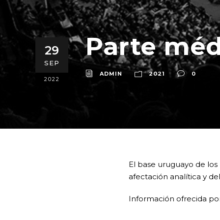
Parte méd
29
SEP
ADMIN
2021
0
2022
El base uruguayo de los
afectación analítica y d
Información ofrecida po