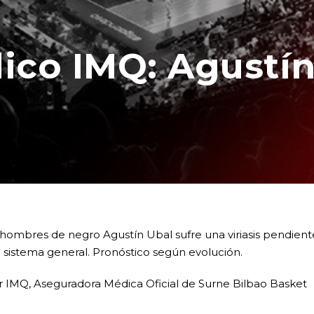
ico IMQ: Agustín
 hombres de negro Agustín Ubal sufre una viriasis pendien
el sistema general. Pronóstico según evolución.
r IMQ, Aseguradora Médica Oficial de Surne Bilbao Basket