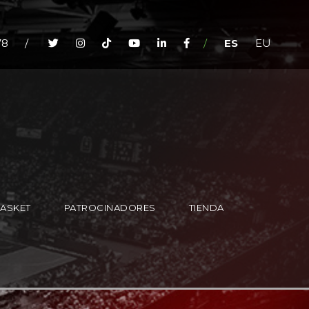
78
/
/
ES
EU
BASKET
PATROCINADORES
TIENDA