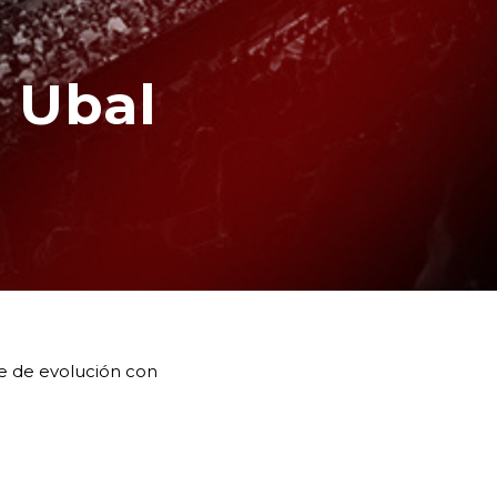
 Ubal
te de evolución con