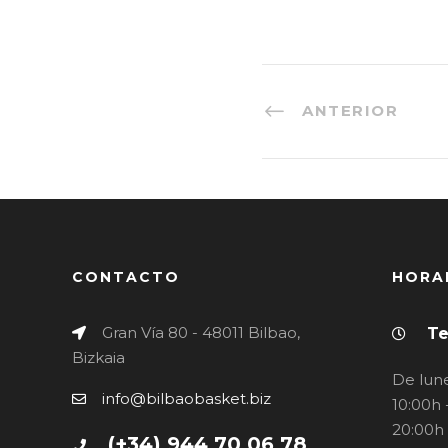
ANTERIOR
CONTACTO
HORA
Gran Vía 80 - 48011 Bilbao,
Te
Bizkaia
De lune
info@bilbaobasket.biz
10:00h 
20:00h
(+34) 944 70 06 78