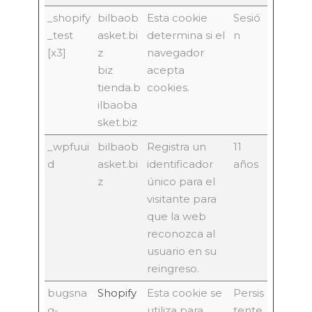
_shopify
bilbaob
Esta cookie
Sesió
_test
asket.bi
determina si el
n
[x3]
z
navegador
biz
acepta
tienda.b
cookies.
ilbaoba
sket.biz
_wpfuui
bilbaob
Registra un
11
d
asket.bi
identificador
años
z
único para el
visitante para
que la web
reconozca al
usuario en su
reingreso.
bugsna
Shopify
Esta cookie se
Persis
g-
utiliza para
tente