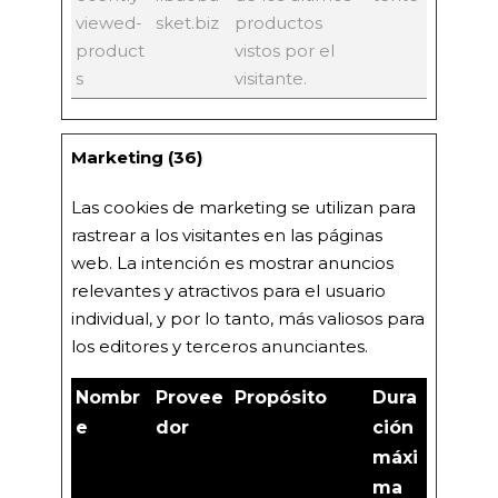
viewed-
sket.biz
productos
product
vistos por el
s
visitante.
Marketing (36)
Las cookies de marketing se utilizan para
rastrear a los visitantes en las páginas
web. La intención es mostrar anuncios
relevantes y atractivos para el usuario
individual, y por lo tanto, más valiosos para
los editores y terceros anunciantes.
Nombr
Provee
Propósito
Dura
e
dor
ción
máxi
ma