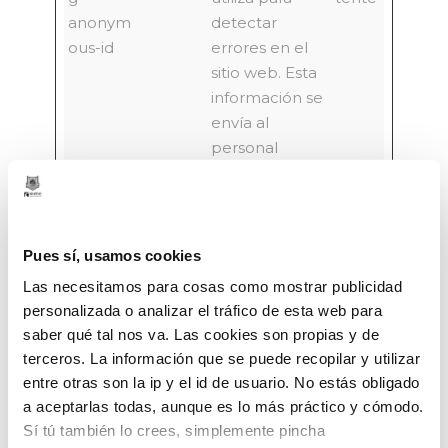
anonym
detectar
ous-id
errores en el
sitio web. Esta
información se
envía al
personal
técnico del
sitio web para
mejorar la
experiencia
Pues sí, usamos cookies
del visitante
Las necesitamos para cosas como mostrar publicidad
del sitio web.
personalizada o analizar el tráfico de esta web para
cart_cur
tienda.b
La cookie es
14
saber qué tal nos va. Las cookies son propias y de
rency
ilbaoba
necesaria para
días
terceros. La información que se puede recopilar y utilizar
sket.biz
una
entre otras son la ip y el id de usuario. No estás obligado
a aceptarlas todas, aunque es lo más práctico y cómodo.
desconexión y
Sí tú también lo crees, simplemente pincha
función de