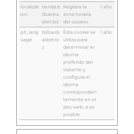
localizat
tienda.b
Registra la
1 año
ion
ilbaoba
zona horaria
sket.biz
del usuario.
pll_lang
bilbaob
Esta cookie se
1 año
uage
asket.bi
utiliza para
z
determinar el
idioma
preferido del
visitante y
configura el
idioma
correspondien
temente en el
sitio web, si es
posible.