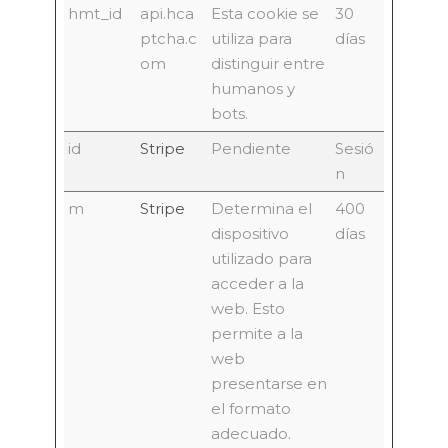
hmt_id
api.hca
Esta cookie se
30
ptcha.c
utiliza para
días
om
distinguir entre
humanos y
bots.
id
Stripe
Pendiente
Sesió
n
m
Stripe
Determina el
400
dispositivo
días
utilizado para
acceder a la
web. Esto
permite a la
web
presentarse en
el formato
adecuado.