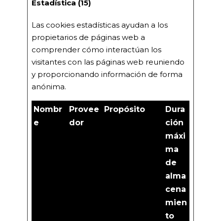
Estadística (15)
Las cookies estadísticas ayudan a los
propietarios de páginas web a
comprender cómo interactúan los
visitantes con las páginas web reuniendo
y proporcionando información de forma
anónima.
Nombr
Provee
Propósito
Dura
e
dor
ción
máxi
ma
de
alma
cena
mien
to