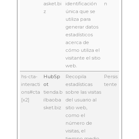
asket.bi
identificación
n
z
única que se
utiliza para
generar datos
estadísticos
acerca de
cómo utiliza el
visitante el sitio
web.
hs-cta-
HubSp
Recopila
Persis
interacti
ot
estadísticas
tente
ons#cta
tienda.b
sobre las visitas
[x2]
ilbaoba
del usuario al
sket.biz
sitio web,
como el
número de
visitas, el
tiempo medio