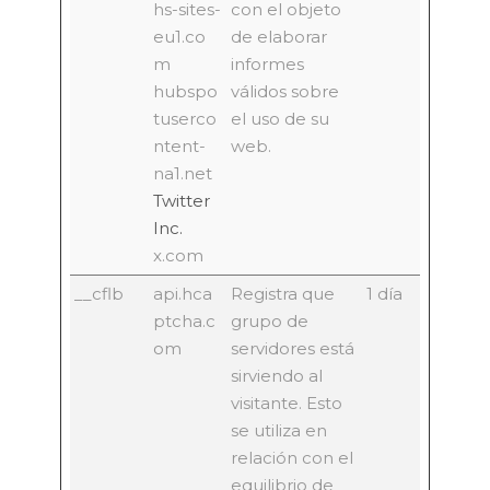
hs-sites-
con el objeto
eu1.co
de elaborar
m
informes
hubspo
válidos sobre
tuserco
el uso de su
ntent-
web.
na1.net
Twitter
Inc.
x.com
__cflb
api.hca
Registra que
1 día
ptcha.c
grupo de
om
servidores está
sirviendo al
visitante. Esto
se utiliza en
relación con el
equilibrio de