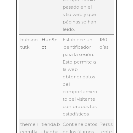
pasado en el
sitio web y qué
páginas se han
leído.
hubspo
HubSp
Establece un
180
tutk
ot
identificador
días
para la sesión.
Esto permite a
la web
obtener datos
del
comportamien
to del visitante
con propósitos
estadísticos.
theme:r
tienda.b
Contiene datos
Persis
ecently-
ilbaoba
de los últimos
tente