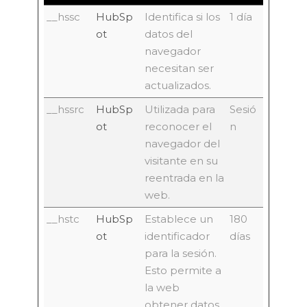
__hssc
HubSp
Identifica si los
1 día
ot
datos del
navegador
necesitan ser
actualizados.
__hssrc
HubSp
Utilizada para
Sesió
ot
reconocer el
n
navegador del
visitante en su
reentrada en la
web.
__hstc
HubSp
Establece un
180
ot
identificador
días
para la sesión.
Esto permite a
la web
obtener datos