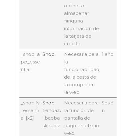
online sin
almacenar
ninguna
información de
la tarjeta de
crédito.
_shop_a
Shop
Necesaria para
1 año
pp_esse
la
ntial
funcionabilidad
de la cesta de
la compra en
la web.
_shopify
Shop
Necesaria para
Sesió
_essenti
tienda.b
la función de
n
al [x2]
ilbaoba
pantalla de
sket.biz
pago en el sitio
web.