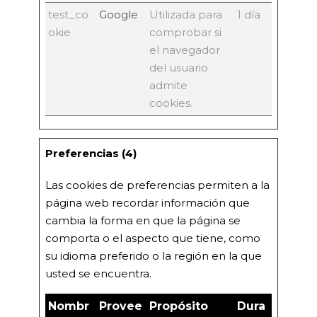
test_co
Google
Utilizada para
1 día
okie
comprobar si
el navegador
del usuario
admite
cookies.
Preferencias (4)
Las cookies de preferencias permiten a la
página web recordar información que
cambia la forma en que la página se
comporta o el aspecto que tiene, como
su idioma preferido o la región en la que
usted se encuentra.
Nombr
Provee
Propósito
Dura