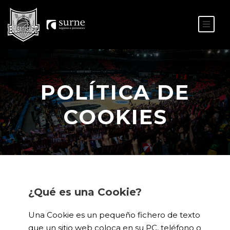
ES
EU
POLÍTICA DE
COOKIES
¿Qué es una Cookie?
Una Cookie es un pequeño fichero de texto
que un sitio web coloca en su PC, teléfono o