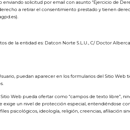
enviando solicitud por email con asunto “Ejercicio de Der
 derecho a retirar el consentimiento prestado y tienen dere
gpd.es).
s de la entidad es: Datcon Norte S.L.U., C/ Doctor Alberca
Usuario, puedan aparecer en los formularios del Sitio Web t
s.
 el Sitio Web pueda ofertar como “campos de texto libre”, n
e exige un nivel de protección especial, entendiéndose como 
es psicológicos, ideología, religión, creencias, afiliación sind