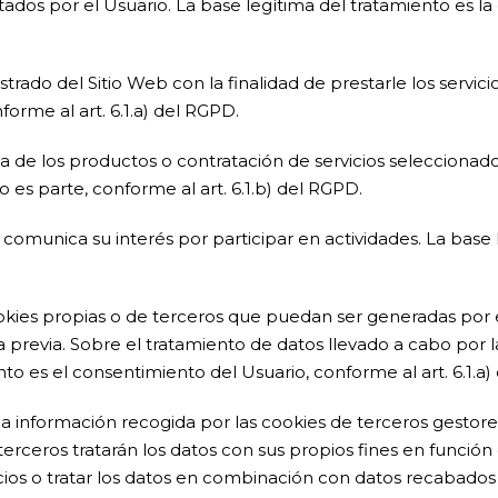
licitados por el Usuario. La base legítima del tratamiento es 
trado del Sitio Web con la finalidad de prestarle los servici
orme al art. 6.1.a) del RGPD.
a de los productos o contratación de servicios seleccionado
o es parte, conforme al art. 6.1.b) del RGPD.
o comunica su interés por participar en actividades. La base
ookies propias o de terceros que puedan ser generadas por 
a previa. Sobre el tratamiento de datos llevado a cabo por 
nto es el consentimiento del Usuario, conforme al art. 6.1.a
la información recogida por las cookies de terceros gestore
 terceros tratarán los datos con sus propios fines en funció
cios o tratar los datos en combinación con datos recabados 