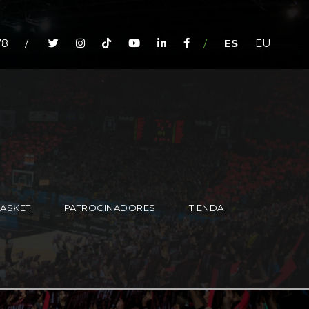
78
/
/
ES
EU
BASKET
PATROCINADORES
TIENDA