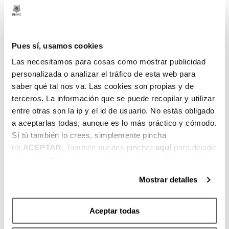
al cuadro alemán, como la salida en el
primer cuarto (29-16), e intentar que frenar
los momentos de inspiración de Niners
Pues sí, usamos cookies
Chemnitz, que gracias a su velocidad
Las necesitamos para cosas como mostrar publicidad
dominó la segunda mitad de la ida para
personalizada o analizar el tráfico de esta web para
alcanzar una renta favorable de 25 puntos.
saber qué tal nos va. Las cookies son propias y de
Surne Bilbao Basket llega a Alemania tras
terceros. La información que se puede recopilar y utilizar
entre otras son la ip y el id de usuario. No estás obligado
completar en Lugo un gran partido en los
a aceptarlas todas, aunque es lo más práctico y cómodo.
que el equipo de Jaume Ponsarnau fue
Sí tú también lo crees, simplemente pincha
capaz de competir durante los cuarenta
en
ACEPTAR
. También puedes pinchar
aquí
para decidir
minutos para acabar con un favorable 68-
qué estás dispuesto a compartir y qué no. Si necesitas
80. Por su parte, Niners Chemnitz alargó su
más información, te la hemos dejado
aquí
.
gran momento de forma imponiéndose en
Mostrar detalles
el derbi a Mitteldeutscher BC por 95 a 111.
Intentar menguar la capacidad anotadora
Aceptar todas
de los alemanes, se antoja fundamental.