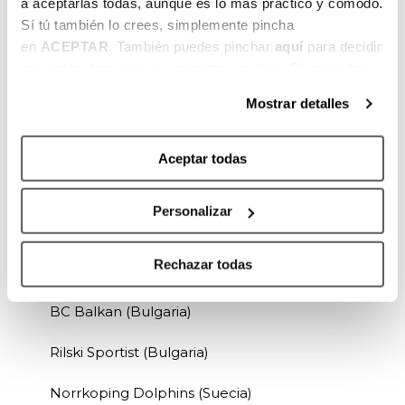
a aceptarlas todas, aunque es lo más práctico y cómodo.
Sí tú también lo crees, simplemente pincha
Anwil Wloclawek (Polonia)
en
ACEPTAR
. También puedes pinchar
aquí
para decidir
FC Porto (Portugal)
qué estás dispuesto a compartir y qué no. Si necesitas
más información, te la hemos dejado
aquí
.
Mostrar detalles
SL Benfica (Portugal)
BC Kalev/Cramo (Estonia)
Aceptar todas
BC Pärnu Sadam (Estonia)
Personalizar
CSM Oradea (Rumanía)
Rechazar todas
FC Arges Pitesti (Rumanía)
BC Balkan (Bulgaria)
Rilski Sportist (Bulgaria)
Norrkoping Dolphins (Suecia)