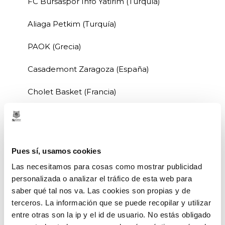
FC Bursaspor Info Yatirim (Turquía)
Aliaga Petkim (Turquía)
PAOK (Grecia)
Casademont Zaragoza (España)
Cholet Basket (Francia)
ESSM Le Portel (Francia)
ERA Basketball Nymburk (República
Checa)
Pues sí, usamos cookies
Las necesitamos para cosas como mostrar publicidad
Windrose Giants Antwerp (Bélgica)
personalizada o analizar el tráfico de esta web para
saber qué tal nos va. Las cookies son propias y de
Hubo Limburg United (Bélgica)
terceros. La información que se puede recopilar y utilizar
entre otras son la ip y el id de usuario. No estás obligado
PGE Spojnia Stargard (Polonia)