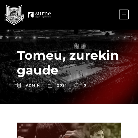
ES
EU
Tomeu, zurekin
gaude
ADMIN
2021
0