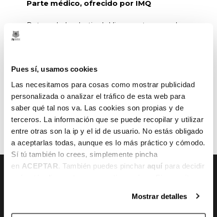
Parte médico, ofrecido por IMQ
Rotura de la plastia del ligamento cruzado
anterior de la rodilla izquierda.
Pues sí, usamos cookies
Las necesitamos para cosas como mostrar publicidad
personalizada o analizar el tráfico de esta web para
saber qué tal nos va. Las cookies son propias y de
ANTERIOR
SIGUIENTE
terceros. La información que se puede recopilar y utilizar
entre otras son la ip y el id de usuario. No estás obligado
a aceptarlas todas, aunque es lo más práctico y cómodo.
Sí tú también lo crees, simplemente pincha
en
ACEPTAR
. También puedes pinchar
aquí
para decidir
qué estás dispuesto a compartir y qué no. Si necesitas
más información, te la hemos dejado
aquí
.
CONTACTO
Mostrar detalles