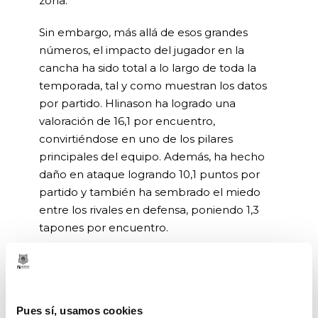
zona.
Sin embargo, más allá de esos grandes
números, el impacto del jugador en la
cancha ha sido total a lo largo de toda la
temporada, tal y como muestran los datos
por partido. Hlinason ha logrado una
valoración de 16,1 por encuentro,
convirtiéndose en uno de los pilares
principales del equipo. Además, ha hecho
daño en ataque logrando 10,1 puntos por
partido y también ha sembrado el miedo
entre los rivales en defensa, poniendo 1,3
tapones por encuentro.
Por si todos estos datos fueran poco, en el
tramo final de la temporada ha sacado su
mejor versión para llevar al equipo a lo más
Pues sí, usamos cookies
alto. Precisamente, en la épica victoria