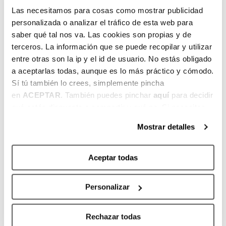
lograda en la última jornada contra el La
Las necesitamos para cosas como mostrar publicidad
Laguna Tenerife, Hlinason jugó un partido
personalizada o analizar el tráfico de esta web para
histórico; consiguió 20 puntos, 11 rebotes y
saber qué tal nos va. Las cookies son propias y de
35 de valoración para dar al Surne Bilbao el
terceros. La información que se puede recopilar y utilizar
billete para los playoffs. Por lo tanto, el
entre otras son la ip y el id de usuario. No estás obligado
a aceptarlas todas, aunque es lo más práctico y cómodo.
islandés ha sumado este año regularidad y
Sí tú también lo crees, simplemente pincha
liderazgo a su habitual e impresionante
en
ACEPTAR
. También puedes pinchar
aquí
para decidir
colección de mates y rebotes, haciendo
qué estás dispuesto a compartir y qué no. Si necesitas
soñar de nuevo al Bilbao Arena.
más información, te la hemos dejado
aquí
.
Mostrar detalles
Aceptar todas
ANTERIOR
SIGUIENTE
Personalizar
Rechazar todas