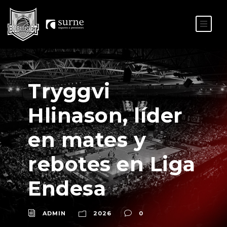
ES
EU
Tryggvi
Hlinason, líder
en mates y
rebotes en Liga
Endesa
ADMIN
2026
0