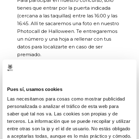
Para participar en nuestro concurso, solo
tienes que entrar por la puerta indicada
(cercana a las taquillas) entre las 16:00 y las
16:45. Allí te sacaremos una foto en nuestro
Photocall de Halloween. Te entregaremos
un número y una hoja a rellenar con tus
datos para localizarte en caso de ser
premiado.
El voucher de vueling será el primer premio
de disfraces para adultos, mientras que el
Balón firmado será el primer premio infantil.
Pues sí, usamos cookies
El resto de premios se decidirán por sorteo.
Las necesitamos para cosas como mostrar publicidad
Colaboran Vueling, Takeabuey, Hotel Gran
personalizada o analizar el tráfico de esta web para
Bilbao y Glovo
saber qué tal nos va. Las cookies son propias y de
terceros. La información que se puede recopilar y utilizar
entre otras son la ip y el id de usuario. No estás obligado
a aceptarlas todas, aunque es lo más práctico y cómodo.