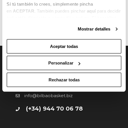
Sí tú también lo crees, simplemente pincha
en
ACEPTAR
. También puedes pinchar
aquí
para decidir
qué estás dispuesto a compartir y qué no. Si necesitas
ANTERIOR
SIGUIENTE
más información, te la hemos dejado
aquí
.
Mostrar detalles
Aceptar todas
Personalizar
CONTACTO
Rechazar todas
Gran Vía 80 - 48011 Bilbao, Bizkaia
info@bilbaobasket.biz
(+34) 944 70 06 78