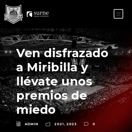
ES
EU
Ven disfrazado
a Miribilla y
llévate unos
premios de
miedo
ADMIN
2021
,
2023
0