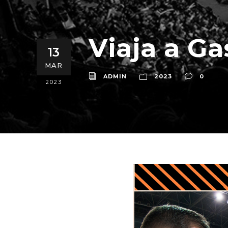
Viaja a Ga
13
MAR
ADMIN
2023
0
2023