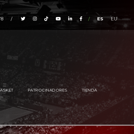
78
/
/
ES
EU
BASKET
PATROCINADORES
TIENDA