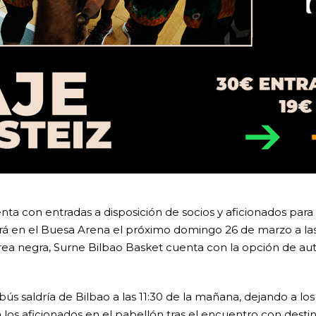
ta con entradas a disposición de socios y aficionados para
á en el Buesa Arena el próximo domingo 26 de marzo a las 17
ea negra, Surne Bilbao Basket cuenta con la opción de au
bús saldría de Bilbao a las 11:30 de la mañana, dejando a los
a los aficionados en el pabellón tras el encuentro con dest