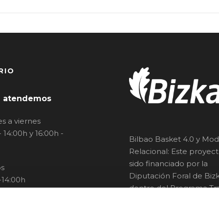
RIO
 atendemos
s a viernes
- 14:00h y 16:00h -
Bilbao Basket 4.0 y Mod
Relacional: Este proyec
sido financiado por la
s
Diputación Foral de Bizk
-14:00h
dentro del Programa Tra
Digital y Verde 2023.