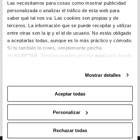
Las necesitamos para cosas como mostrar publicidad
juego sin balón y a su lanzamiento exterior
personalizada o analizar el tráfico de esta web para
es capaz de producir puntos en pocos
saber qué tal nos va. Las cookies son propias y de
minutos.
terceros. La información que se puede recopilar y utilizar
entre otras son la ip y el id de usuario. No estás obligado
Creemos que con Aleix alargamos la
a aceptarlas todas, aunque es lo más práctico y cómodo.
rotación y que su conocimiento de la
Sí tú también lo crees, simplemente pincha
competición nos va a ayudar en el trabajo
en
ACEPTAR
. También puedes pinchar
aquí
para decidir
diario.
qué estás dispuesto a compartir y qué no. Si necesitas
más información, te la hemos dejado
aquí
.
Mostrar detalles
Aceptar todas
ANTERIOR
SIGUIENTE
Personalizar
Rechazar todas