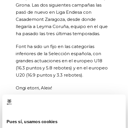
Girona. Las dos siguientes campañas las
pasó de nuevo en Liga Endesa con
Casademont Zaragoza, desde donde
llegaría a Leyma Coruña, equipo en el que
ha pasado las tres últimas temporadas.
Font ha sido un fijo en las categorías
inferiores de la Selección española, con
grandes actuaciones en el europeo U18
(16.3 puntos y 5.8 rebotes) y en el europeo
U20 (16.9 puntos y 3.3 rebotes).
Ongi etorri, Aleix!
Opinión de la dirección deportiva
Aleix Font es un jugador con mucha
experiencia a pesar de su juventud. Destaca
Pues sí, usamos cookies
por su calidad ofensiva donde gracias a su