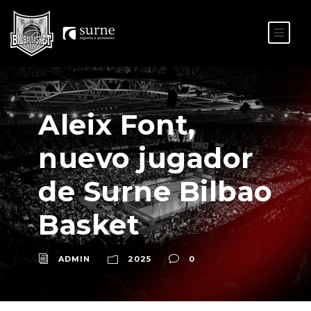
ES
EU
Aleix Font,
nuevo jugador
de Surne Bilbao
Basket
ADMIN
2025
0